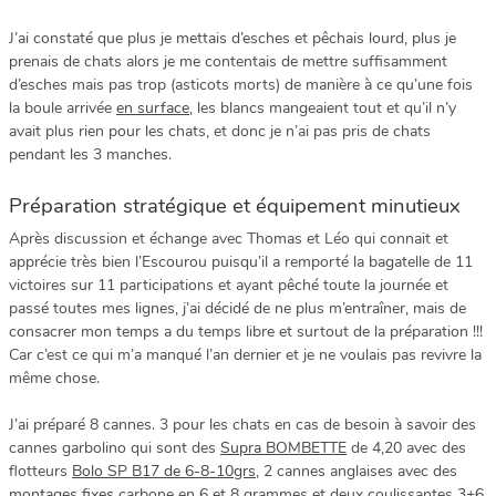
J’ai constaté que plus je mettais d’esches et pêchais lourd, plus je
prenais de chats alors je me contentais de mettre suffisamment
d’esches mais pas trop (asticots morts) de manière à ce qu’une fois
la boule arrivée
en surface
, les blancs mangeaient tout et qu’il n’y
avait plus rien pour les chats, et donc je n’ai pas pris de chats
pendant les 3 manches.
Préparation stratégique et équipement minutieux
Après discussion et échange avec Thomas et Léo qui connait et
apprécie très bien l’Escourou puisqu’il a remporté la bagatelle de 11
victoires sur 11 participations et ayant pêché toute la journée et
passé toutes mes lignes, j’ai décidé de ne plus m’entraîner, mais de
consacrer mon temps a du temps libre et surtout de la préparation !!!
Car c’est ce qui m’a manqué l’an dernier et je ne voulais pas revivre la
même chose.
J’ai préparé 8 cannes. 3 pour les chats en cas de besoin à savoir des
cannes garbolino qui sont des
Supra BOMBETTE
de 4,20 avec des
flotteurs
Bolo SP B17 de 6-8-10grs
, 2 cannes anglaises avec des
montages fixes
carbone en 6 et 8 grammes et deux coulissantes
3+6