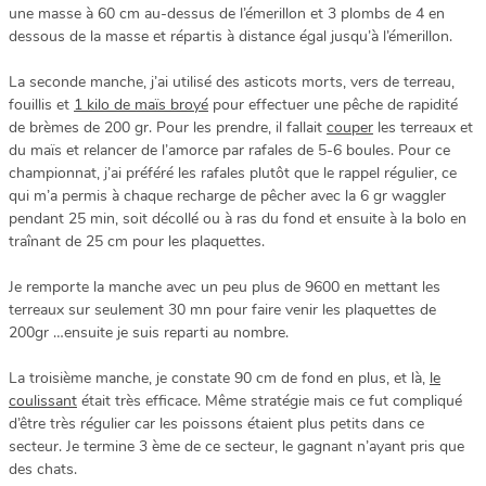
une masse à 60 cm au-dessus de l’émerillon et 3 plombs de 4 en
dessous de la masse et répartis à distance égal jusqu’à l’émerillon.
La seconde manche, j’ai utilisé des asticots morts, vers de terreau,
fouillis et
1 kilo de maïs broyé
pour effectuer une pêche de rapidité
de brèmes de 200 gr. Pour les prendre, il fallait
couper
les terreaux et
du maïs et relancer de l’amorce par rafales de 5-6 boules. Pour ce
championnat, j’ai préféré les rafales plutôt que le rappel régulier, ce
qui m’a permis à chaque recharge de pêcher avec la 6 gr waggler
pendant 25 min, soit décollé ou à ras du fond et ensuite à la bolo en
traînant de 25 cm pour les plaquettes.
Je remporte la manche avec un peu plus de 9600 en mettant les
terreaux sur seulement 30 mn pour faire venir les plaquettes de
200gr …ensuite je suis reparti au nombre.
La troisième manche, je constate 90 cm de fond en plus, et là,
le
coulissant
était très efficace. Même stratégie mais ce fut compliqué
d’être très régulier car les poissons étaient plus petits dans ce
secteur. Je termine 3 ème de ce secteur, le gagnant n’ayant pris que
des chats.