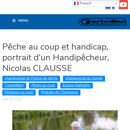
French
MENU
Pêche au coup et handicap,
portrait d’un Handipêcheur,
Nicolas CLAUSSE
championnat de France de pêche
championnat du monde
Compétition
Pêche au coup
Équipe Garbolino
Pêcheurs au coup
Portraits de Champions
Juil 30, 2025