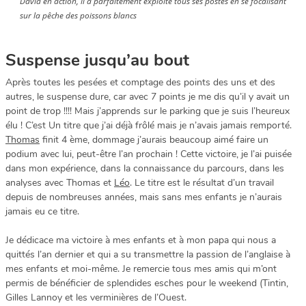
David en action, il a parfaitement exploité tous ses postes en se focalisant
sur la pêche des poissons blancs
Suspense jusqu’au bout
Après toutes les pesées et comptage des points des uns et des
autres, le suspense dure, car avec 7 points je me dis qu’il y avait un
point de trop !!!! Mais j’apprends sur le parking que je suis l’heureux
élu ! C’est Un titre que j’ai déjà frôlé mais je n’avais jamais remporté.
Thomas
finit 4 ème, dommage j’aurais beaucoup aimé faire un
podium avec lui, peut-être l’an prochain ! Cette victoire, je l’ai puisée
dans mon expérience, dans la connaissance du parcours, dans les
analyses avec Thomas et
Léo
. Le titre est le résultat d’un travail
depuis de nombreuses années, mais sans mes enfants je n’aurais
jamais eu ce titre.
Je dédicace ma victoire à mes enfants et à mon papa qui nous a
quittés l’an dernier et qui a su transmettre la passion de l’anglaise à
mes enfants et moi-même. Je remercie tous mes amis qui m’ont
permis de bénéficier de splendides esches pour le weekend (Tintin,
Gilles Lannoy et les verminières de l’Ouest.