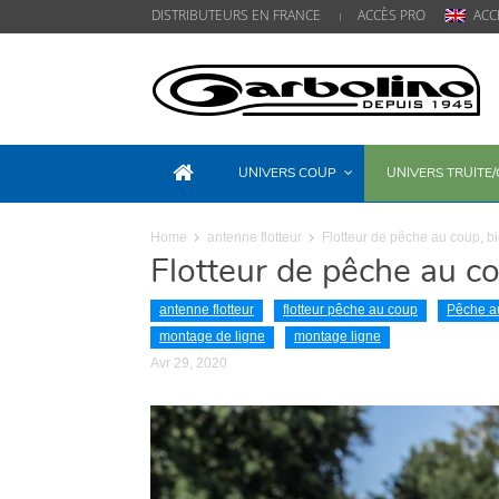
DISTRIBUTEURS EN FRANCE
ACCÈS PRO
ACC
UNIVERS COUP
UNIVERS TRUITE
Home
antenne flotteur
Flotteur de pêche au coup, bi
Flotteur de pêche au co
antenne flotteur
flotteur pêche au coup
Pêche a
montage de ligne
montage ligne
Avr 29, 2020