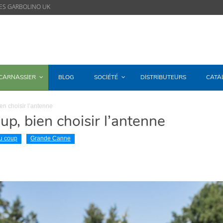
ES GARBOLINO UK
/CARNASSIER
BLOG
SOCIÉTÉ
DISTRIBUTEURS
CATA
en choisir l’antenne
up, bien choisir l’antenne
u coup
Grande Canne