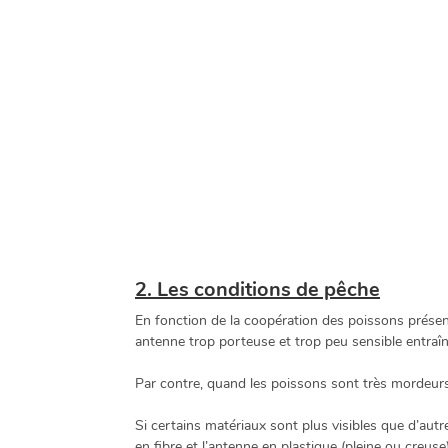
2. Les conditions de pêche
En fonction de la coopération des poissons présents
antenne trop porteuse et trop peu sensible entraî
Par contre, quand les poissons sont très mordeurs
Si certains matériaux sont plus visibles que d’autr
en fibre et l’antenne en plastique (pleine ou creuse)