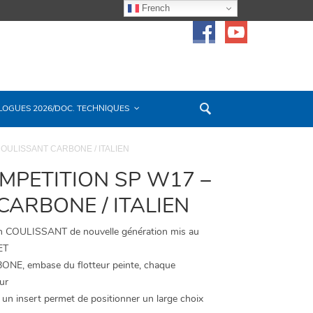
French
LOGUES 2026/DOC. TECHNIQUES
OULISSANT CARBONE / ITALIEN
PETITION SP W17 –
CARBONE / ITALIEN
n COULISSANT de nouvelle génération mis au
ET
BONE, embase du flotteur peinte, chaque
ur
, un insert permet de positionner un large choix