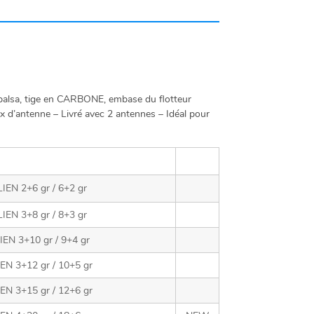
alsa, tige en CARBONE, embase du flotteur
x d’antenne – Livré avec 2 antennes – Idéal pour
N 2+6 gr / 6+2 gr
N 3+8 gr / 8+3 gr
 3+10 gr / 9+4 gr
 3+12 gr / 10+5 gr
 3+15 gr / 12+6 gr