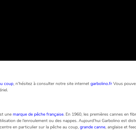
au coup
, n’hésitez à consulter notre site internet
garbolino.fr
Vous pouvez 
riel.
est une
marque de pêche française
. En 1960, les premières cannes en fibr
utilisation de l’enroulement ou des nappes. Aujourd’hui Garbolino est dis
centre en particulier sur la pêche au coup,
grande canne
, anglaise et fe