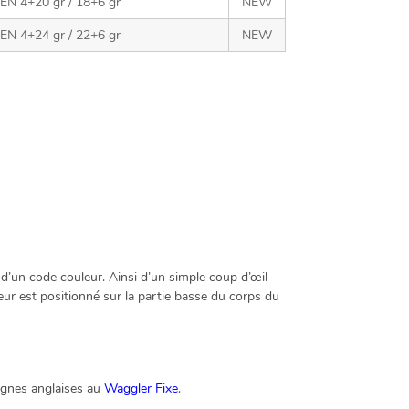
 4+20 gr / 18+6 gr
NEW
 4+24 gr / 22+6 gr
NEW
’un code couleur. Ainsi d’un simple coup d’œil
leur est positionné sur la partie basse du corps du
lignes anglaises au
Waggler Fixe
.