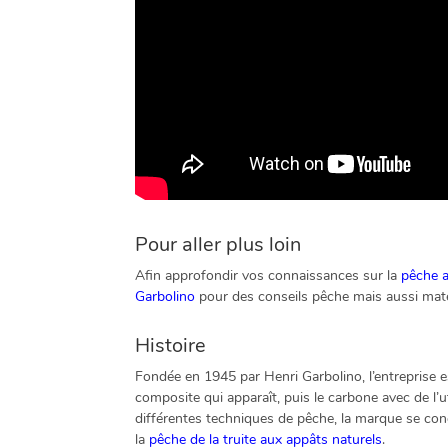
Pour aller plus loin
Afin approfondir vos connaissances sur la
pêche 
Garbolino
pour des conseils pêche mais aussi maté
Histoire
Fondée en 1945 par Henri Garbolino, l’entreprise 
composite qui apparaît, puis le carbone avec de l’
différentes techniques de pêche, la marque se con
la
pêche de la truite aux appâts naturels
.