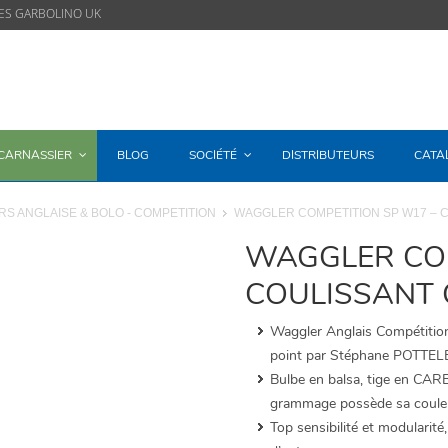
ES GARBOLINO UK
/CARNASSIER
BLOG
SOCIÉTÉ
DISTRIBUTEURS
CATA
S ANGLAISE & BOLO - COMPETITION
WAGGLER COMPETITION SP W17 – C
WAGGLER COM
COULISSANT 
Waggler Anglais Compétitio
point par Stéphane POTTEL
Bulbe en balsa, tige en CAR
grammage possède sa coule
Top sensibilité et modularité