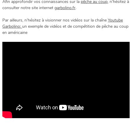
Afin approfondir vos connaissances sur la
pêche au coup
, n’hésitez à
consulter notre site internet
garbolino.fr
.
Par ailleurs, n’hésitez à visionner nos vidéos sur la chaîne
Youtube
Garbolino:
un exemple de vidéos et de compétition de pêche au coup
en américaine