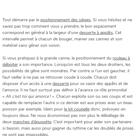
Tout démarre par le
positionnement des sièges
. Si vous hésitez et ne
savez pas trop comment vous y prendre, le bon espacement
correspond en général à la largeur d’une
desserte à appâts
. Cet
intervalle permet à chacun de bouger, manier ses cannes et son
matériel sans gêner son voisin.
Si vous pratiquez à la grande canne, le positionnement du
rouleau à
déboiter
a son importance. Lorsqu’on est tous les deux droitiers, les
possibilités de gêne sont moindres. Par contre si l’un est gaucher, il
faut veiller à ne pas se retrouver coude à coude. Chacun doit
disposer d’un accès à une
desserte
pour se saisir des appâts et de
l’amorce. Il ne faut surtout pas définir à l’avance ce rôle primordial
«
Ah c’est toi qui amorce
! ». Chacun exploite son ou ses coups et est
capable de remplacer l’autre si ce dernier est aux prises avec un beau
poisson par exemple. Idem pour
le kit coupelle
donc, prévoyez-en
toujours deux. Ne vous économisez pas non plus le déballage de
deux
manches d’épuisette
. C’est important pour aider son partenaire
si besoin, mais aussi pour gagner du rythme car les doublés de prises
ne sont pas impossibles.