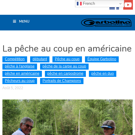
French
MENU
La pêche au coup en américaine
Compétition
débutant
Pêche au coup
Équipe Garbolino
pêche à l'anglaise
pêche de la carpe au coup
pêche en américaine
pêche en carpodrome
pêche en duo
Pêcheurs au coup
Portraits de Champions
Août 5, 2022