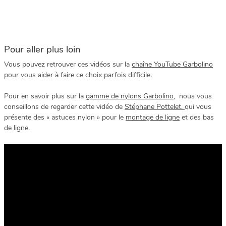
Pour aller plus loin
Vous pouvez retrouver ces vidéos sur la
chaîne YouTube Garbolino
pour vous aider à faire ce choix parfois difficile.
Pour en savoir plus sur la
gamme de nylons Garbolino
, nous vous
conseillons de regarder cette vidéo de
Stéphane Pottelet.
qui vous
présente des « astuces nylon » pour le
montage de ligne
et des bas
de ligne.