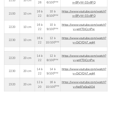
2110
10 cm
ème
26
6/100
v=BFyW-SSv8FQ
16 à
10 à
https://www.youtube.com/watch?
2100
10 cm
ème
22
8/100
v=BFyW-SSv8FQ
16 à
10 à
https://www.youtube.com/watch?
2220
10 cm
ème
22
9/100
v=ypKT0iCcnPw
16 à
12 à
https://www.youtube.com/watch?
2230
10 cm
ème
22
10/100
v=OiCYQh7_egM
14 à
12 à
https://www.youtube.com/watch?
2220
20 cm
ème
22
8/100
v=ypKT0iCcnPw
14 à
14 à
https://www.youtube.com/watch?
2230
20 cm
ème
22
9/100
v=OiCYQh7_egM
12 à
16 à
https://www.youtube.com/watch?
2320
20 cm
ème
20
10/100
v=Ne97e0za3Q4