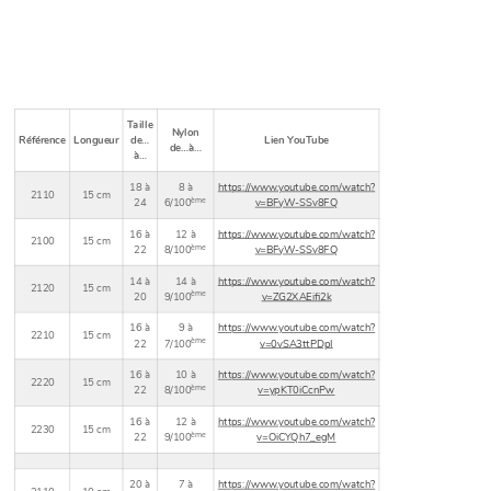
Taille
Nylon
Référence
Longueur
de…
Lien YouTube
de…à…
à…
18 à
8 à
https://www.youtube.com/watch?
2110
15 cm
ème
24
6/100
v=BFyW-SSv8FQ
16 à
12 à
https://www.youtube.com/watch?
2100
15 cm
ème
22
8/100
v=BFyW-SSv8FQ
14 à
14 à
https://www.youtube.com/watch?
2120
15 cm
ème
20
9/100
v=ZG2XAEifi2k
16 à
9 à
https://www.youtube.com/watch?
2210
15 cm
ème
22
7/100
v=0vSA3ttPDpI
16 à
10 à
https://www.youtube.com/watch?
2220
15 cm
ème
22
8/100
v=ypKT0iCcnPw
16 à
12 à
https://www.youtube.com/watch?
2230
15 cm
ème
22
9/100
v=OiCYQh7_egM
20 à
7 à
https://www.youtube.com/watch?