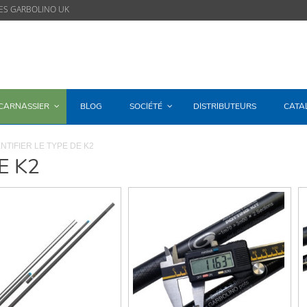
ES GARBOLINO UK
/CARNASSIER
BLOG
SOCIÉTÉ
DISTRIBUTEURS
CATA
NTIFIER LE TYPE DE K2
E K2