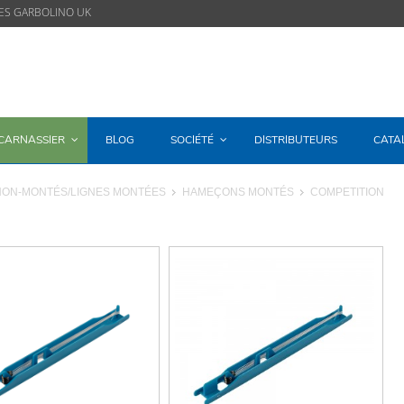
ES GARBOLINO UK
/CARNASSIER
BLOG
SOCIÉTÉ
DISTRIBUTEURS
CATA
NON-MONTÉS/LIGNES MONTÉES
HAMEÇONS MONTÉS
COMPETITION