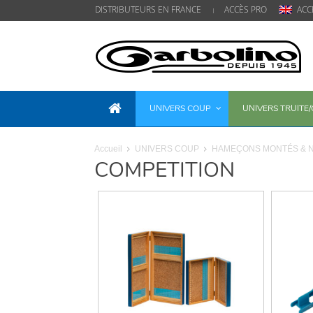
DISTRIBUTEURS EN FRANCE
ACCÈS PRO
ACC
UNIVERS COUP
UNIVERS TRUITE
Accueil
UNIVERS COUP
HAMEÇONS MONTÉS & 
COMPETITION