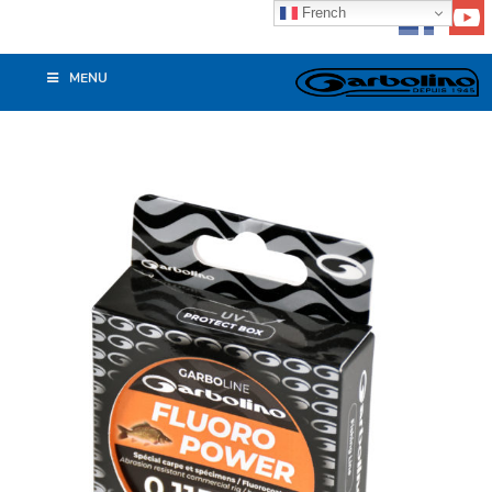
French
MENU