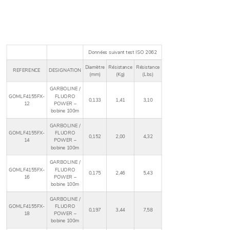
Données suivant test ISO 2062
Diamètre
Résistance
Résistance
REFERENCE
DESIGNATION
(mm)
(Kg)
(Lbs)
GARBOLINE /
GOMLF4155FX-
FLUORO
0,133
1,41
3,10
12
POWER –
bobine 100m
GARBOLINE /
GOMLF4155FX-
FLUORO
0,152
2,00
4,32
14
POWER –
bobine 100m
GARBOLINE /
GOMLF4155FX-
FLUORO
0,175
2,46
5,43
16
POWER –
bobine 100m
GARBOLINE /
GOMLF4155FX-
FLUORO
0,197
3,44
7,58
18
POWER –
bobine 100m