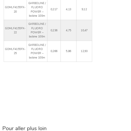
GARBOLINE /
GOMLF4155FX-
FLUORO
0,217
4,13
9,12
20
POWER –
bobine 100m
GARBOLINE /
GOMLF4155FX-
FLUORO
0,236
4,75
10,47
22
POWER –
bobine 100m
GARBOLINE /
GOMLF4155FX-
FLUORO
0,266
5,86
12,93
25
POWER –
bobine 100m
Pour aller plus loin