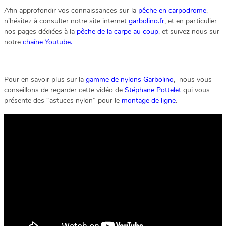
Afin approfondir vos connaissances sur la
pêche en carpodrome
,
n’hésitez à consulter notre site internet
garbolino.fr
, et en particulier
nos pages dédiées à la
pêche de la carpe au coup
, et suivez nous sur
notre
chaîne Youtube.
Pour en savoir plus sur la
gamme de nylons Garbolino
, nous vous
conseillons de regarder cette vidéo de
Stéphane Pottelet
qui vous
présente des “astuces nylon” pour le
montage de ligne
.