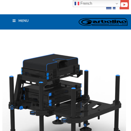
French
MENU