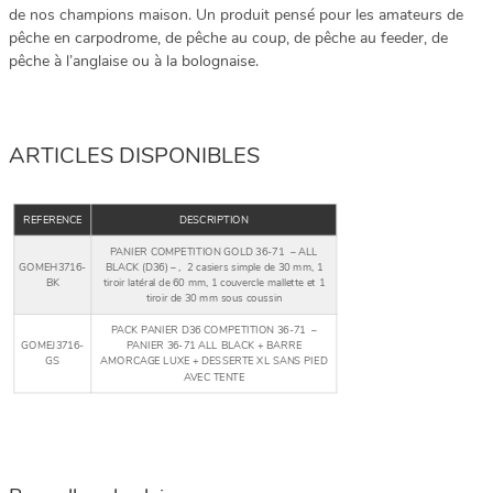
de nos champions maison. Un produit pensé pour les amateurs de
pêche en carpodrome, de pêche au coup, de pêche au feeder, de
pêche à l’anglaise ou à la bolognaise.
ARTICLES DISPONIBLES
REFERENCE
DESCRIPTION
PANIER COMPETITION GOLD 36-71 – ALL
GOMEH3716-
BLACK (D36) – , 2 casiers simple de 30 mm, 1
BK
tiroir latéral de 60 mm, 1 couvercle mallette et 1
tiroir de 30 mm sous coussin
PACK PANIER D36 COMPETITION 36-71 –
GOMEJ3716-
PANIER 36-71 ALL BLACK + BARRE
GS
AMORCAGE LUXE + DESSERTE XL SANS PIED
AVEC TENTE