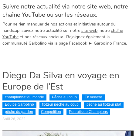
Suivre notre actualité via notre site web, notre
chaîne YouTube ou sur les réseaux.
Pour ne rien manquer de nos actions et initiatives autour du
handicap, suivez notre actualité sur notre
site web
, notre
chaîne
YouTube
et nos réseaux sociaux. Rejoignez également la
communauté Garbolino via la page Facebook ►
Garbolino France
.
Diego Da Silva en voyage en
Europe de l’Est
championnat du monde
Pêche au coup
En vedette
Équipe Garbolino
flotteur pêche au coup
pêche au flotteur plat
pêche du gardon
Compétition
Portraits de Champions
Août 26, 2022