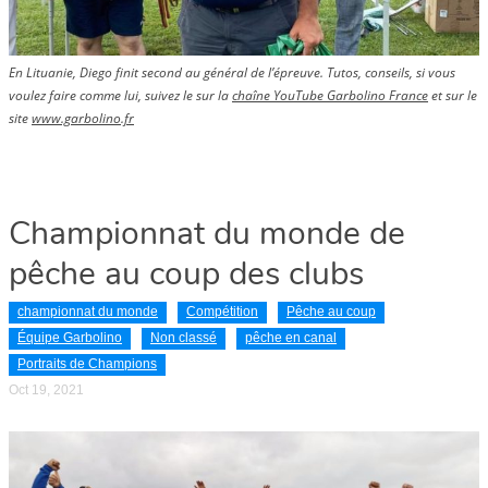
En Lituanie, Diego finit second au général de l’épreuve. Tutos, conseils, si vous
voulez faire comme lui, suivez le sur la
chaîne YouTube Garbolino France
et sur le
site
www.garbolino.fr
Championnat du monde de
pêche au coup des clubs
championnat du monde
Compétition
Pêche au coup
Équipe Garbolino
Non classé
pêche en canal
Portraits de Champions
Oct 19, 2021