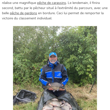
réalise une magnifique
pêche de carassins
. Le lendemain, il finira
second, battu par le pêcheur situé à l’extrémité du parcours, avec une
belle
pêche de gardons
en bordure. Ceci lui permet de remporter la
victoire du classement individuel.