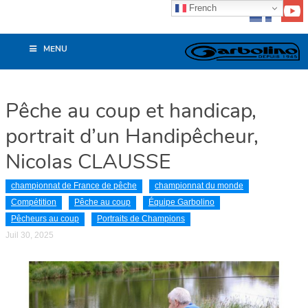
French
MENU
Pêche au coup et handicap,
portrait d’un Handipêcheur,
Nicolas CLAUSSE
championnat de France de pêche
championnat du monde
Compétition
Pêche au coup
Équipe Garbolino
Pêcheurs au coup
Portraits de Champions
Juil 30, 2025