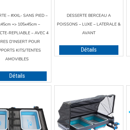
TE – #XXL- SANS PIED –
DESSERTE BERCEAU A
x45cm => 105x45cm –
POISSONS – LUXE – LATERALE &
TE-REPLIABLE – AVEC 4
AVANT
IRES D’INSERT POUR
Détails
PPORTS KITS/TENTES
AMOVIBLES
Détails