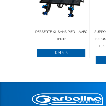
DESSERTE XL SANS PIED – AVEC
SUPPO
TENTE
10 PO
L, X
Détails