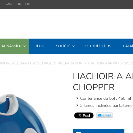
ES GARBOLINO UK
/CARNASSIER
BLOG
SOCIÉTÉ
DISTRIBUTEURS
CATA
AMORÇAGE/APPATS/ESCHAGE
PRÉPARATION
HACHOIR A APPÂTS / WO
HACHOIR A A
CHOPPER
Contenance du bol : 450 ml
3 lames inclinées parfaiteme