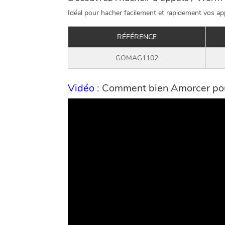
Idéal pour hacher facilement et rapidement vos app
RÉFÉRENCE
GOMAG1102
Vidéo
: Comment bien Amorcer pou