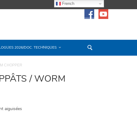
French
LOGUES 2026/DOC. TECHNIQUES
RM CHOPPER
PPÂTS / WORM
nt aiguisées