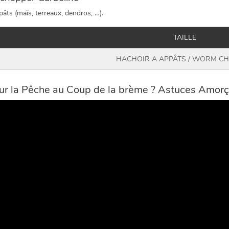
âts (maïs, terreaux, dendros, …).
TAILLE
HACHOIR A APPÂTS / WORM C
r la Pêche au Coup de la brème ? Astuces Amorç