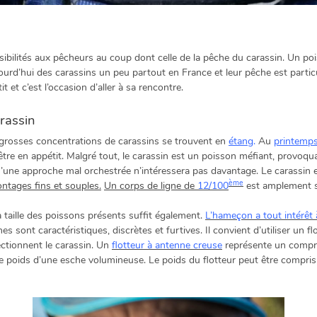
sibilités aux pêcheurs au coup dont celle de la pêche du carassin. Un pois
ourd’hui des carassins un peu partout en France et leur pêche est partic
it et c’est l’occasion d’aller à sa rencontre.
rassin
 grosses concentrations de carassins se trouvent en
étang
.
Au
printemp
être en appétit. Malgré tout, le carassin est un poisson méfiant, provoq
une approche mal orchestrée n’intéressera pas davantage. Le carassin e
ème
ntages fins et souples.
Un corps de ligne de
12/100
est amplement s
 taille des poissons présents suffit également.
L’hameçon a tout intérêt 
s sont caractéristiques, discrètes et furtives. Il convient d’utiliser un flo
ctionnent le carassin. Un
flotteur à antenne creuse
représente un compromi
 poids d’une esche volumineuse. Le poids du flotteur peut être compris 