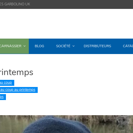
ES GARBOLINO UK
/CARNASSIER
BLOG
SOCIÉTÉ
DISTRIBUTEURS
CATA
rintemps
 au coup
au coup au printemps
ps