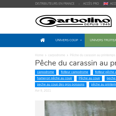
DISTRIBUTEURS EN FRANCE
ACCÈS PRO
ACC
UNIVERS COUP
UNIVERS TRUITE
Home
carpodrome
Pêche du carassin au printemps
Pêche du carassin au p
carpodrome
flotteur carpodrome
flotteur pêche
hameçon pêche au coup
Pêche au coup
peche 
peche au coup des gros poissons
pêche au printem
Avr 9, 2021