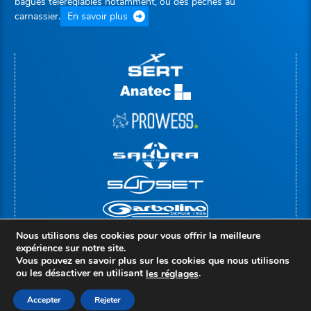
bagues téléréglables notamment, ou des pêches au
carnassier.
En savoir plus
Nous utilisons des cookies pour vous offrir la meilleure
expérience sur notre site.
Vous pouvez en savoir plus sur les cookies que nous utilisons
ou les désactiver en utilisant
.
le
s
réglages
© Copyright 2026 |
Groupe Rivolier
Mentions légales
Politique de confidentialité
Accepter
Rejeter