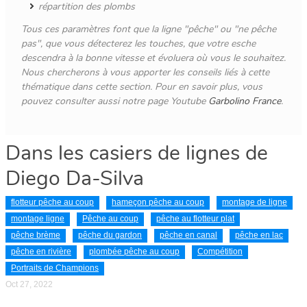
répartition des plombs
Tous ces paramètres font que la ligne "pêche" ou "ne pêche
pas", que vous détecterez les touches, que votre esche
descendra à la bonne vitesse et évoluera où vous le souhaitez.
Nous chercherons à vous apporter les conseils liés à cette
thématique dans cette section. Pour en savoir plus, vous
pouvez consulter aussi notre page Youtube
Garbolino France
.
Dans les casiers de lignes de
Diego Da-Silva
flotteur pêche au coup
hameçon pêche au coup
montage de ligne
montage ligne
Pêche au coup
pêche au flotteur plat
pêche brème
pêche du gardon
pêche en canal
pêche en lac
pêche en rivière
plombée pêche au coup
Compétition
Portraits de Champions
Oct 27, 2022