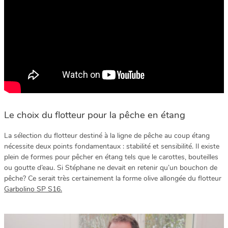
Le choix du flotteur pour la pêche en étang
La sélection du flotteur destiné à la ligne de pêche au coup étang
nécessite deux points fondamentaux : stabilité et sensibilité. Il existe
plein de formes pour pêcher en étang tels que le carottes, bouteilles
ou goutte d’eau. Si Stéphane ne devait en retenir qu’un bouchon de
pêche? Ce serait très certainement la forme olive allongée du flotteur
Garbolino SP S16.