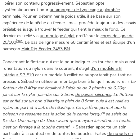
libérer son contenu progressivement, Sébastien opte
systématiquement pour
un amorçoir de type cage à plombée
terminale
. Pour en déterminer le poids utile, il se base sur son
expérience de la pêche au feeder ; mais procède toujours à des essais
préalables jusqu’à trouver le feeder qui tient le mieux le fond. Ce
dernier est relié via
un montage à plat
greffé sur le
corps de ligne de
ème
25/100
. Le bas de ligne mesure 60 centimètres et est équipé d’un
hameçon
Hair Rig Feeder 2453 BN
.
Concernant le flotteur qui est là pour indiquer les touches mais aussi
l’orientation du nylon dans le courant, il s’agit
d’un modèle à fil
intérieur SP E19
car un modèle à œillet ne supporterait pas tant de
pression. Sébastien utilise un montage bien à lui qu’il nous livre : «
Le
flotteur de 0,40gr est équilibré à l’aide de de 2 plombs de 0,20gr
pincé sur le nylon par-dessus 2 brins
de gaines silicones
. Le flotteur
est enfilé sur un brin
d’élastique plein de 0.8mm
puis il est relié au
nylon de part et d’autre de l’élastique. Ce système permet que le
poisson ne ressente pas le scion de la canne lorsqu’il se saisit de
l’esche. Une marge de 15cm avant que le nylon lui-même se tende,
c’est un ferrage à la touche garanti
! » Sébastien apporte un soin
particuler à la confection de toutes les boucles. Faites
de nœuds en