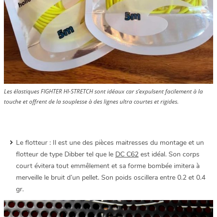
Les élastiques FIGHTER HI-STRETCH sont idéaux car s’expulsent facilement à la
touche et offrent de la souplesse à des lignes ultra courtes et rigides.
Le flotteur : Il est une des pièces maitresses du montage et un
flotteur de type Dibber tel que le
DC C62
est idéal. Son corps
court évitera tout emmêlement et sa forme bombée imitera à
merveille le bruit d’un pellet. Son poids oscillera entre 0.2 et 0.4
gr.