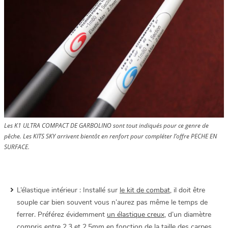
Les K1 ULTRA COMPACT DE GARBOLINO sont tout indiqués pour ce genre de
pêche. Les KITS SKY arrivent bientôt en renfort pour compléter l’offre PECHE EN
SURFACE.
L’élastique intérieur : Installé sur
le kit de combat
, il doit être
souple car bien souvent vous n’aurez pas même le temps de
ferrer. Préférez évidemment
un élastique creux
, d’un diamètre
compris entre 2.3 et 2.5mm en fonction de la taille des carpes