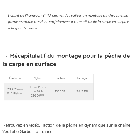
L’œillet de l’hameçon 2443 permet de réaliser un montage au cheveu et sa
forme arrondie convient parfaitement à cette pêche de la carpe en surface
à la grande canne.
→ Récapitulatif du montage pour la pêche de
la carpe en surface
Élastique
Nylon
Flotteur
Hameçon
Fluoro Power
2.3 à 2.5mm
de 18 à
DC C62
2443 BN
Soft Fighter
ème
22/100
Retrouvez en
vidéo
, l’action de la pêche en dynamique sur la chaîne
YouTube Garbolino France