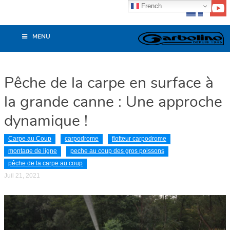
French
MENU
Pêche de la carpe en surface à
la grande canne : Une approche
dynamique !
Carpe au Coup
carpodrome
flotteur carpodrome
montage de ligne
peche au coup des gros poissons
pêche de la carpe au coup
Juil 21, 2021