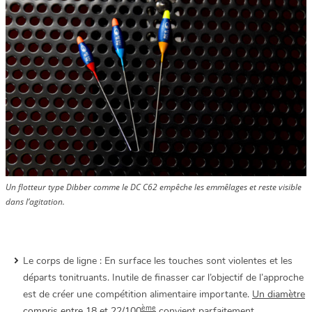
Un flotteur type Dibber comme le DC C62 empêche les emmêlages et reste visible
dans l’agitation.
Le corps de ligne : En surface les touches sont violentes et les
départs tonitruants. Inutile de finasser car l’objectif de l’approche
est de créer une compétition alimentaire importante.
Un diamètre
ème
compris entre 18 et 22/100
convient parfaitement.