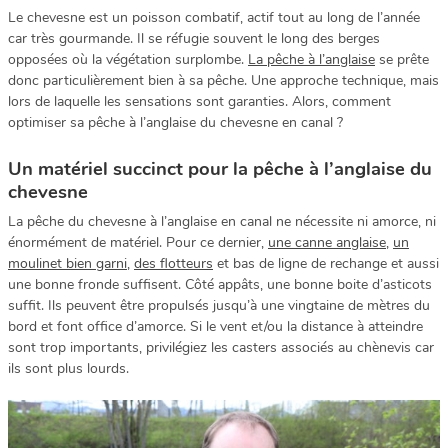
Le chevesne est un poisson combatif, actif tout au long de l’année
car très gourmande. Il se réfugie souvent le long des berges
opposées où la végétation surplombe.
La pêche à l’anglaise
se prête
donc particulièrement bien à sa pêche. Une approche technique, mais
lors de laquelle les sensations sont garanties. Alors, comment
optimiser sa pêche à l’anglaise du chevesne en canal ?
Un matériel succinct pour la pêche à l’anglaise du
chevesne
La pêche du chevesne à l’anglaise en canal ne nécessite ni amorce, ni
énormément de matériel. Pour ce dernier,
une canne anglaise
,
un
moulinet bien garni
,
des flotteurs
et bas de ligne de rechange et aussi
une bonne fronde suffisent. Côté appâts, une bonne boite d’asticots
suffit. Ils peuvent être propulsés jusqu’à une vingtaine de mètres du
bord et font office d’amorce. Si le vent et/ou la distance à atteindre
sont trop importants, privilégiez les casters associés au chènevis car
ils sont plus lourds.