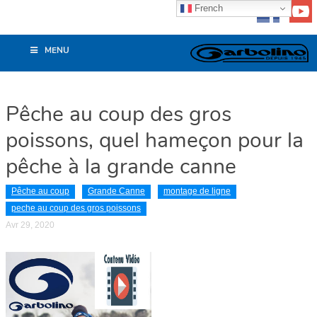
French
MENU
Pêche au coup des gros
poissons, quel hameçon pour la
pêche à la grande canne
Pêche au coup
Grande Canne
montage de ligne
peche au coup des gros poissons
Avr 29, 2020