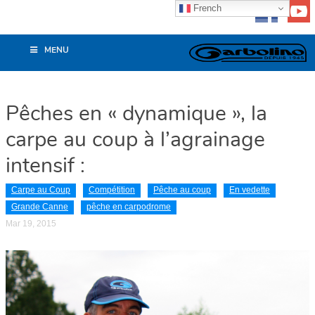
French
MENU
Pêches en « dynamique », la
carpe au coup à l’agrainage
intensif :
Carpe au Coup
Compétition
Pêche au coup
En vedette
Grande Canne
pêche en carpodrome
Mar 19, 2015