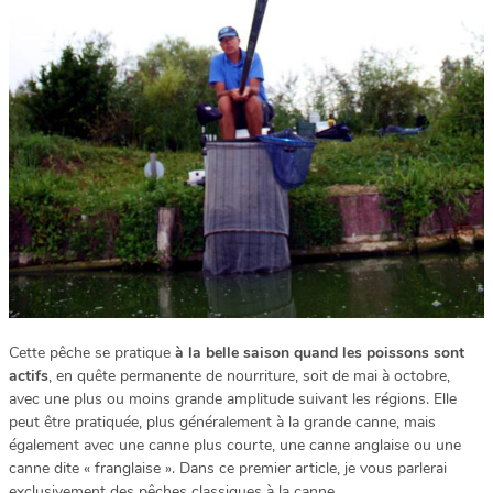
Cette pêche se pratique
à la belle saison quand les poissons sont
actifs
, en quête permanente de nourriture, soit de mai à octobre,
avec une plus ou moins grande amplitude suivant les régions. Elle
peut être pratiquée, plus généralement à la grande canne, mais
également avec une canne plus courte, une canne anglaise ou une
canne dite « franglaise ». Dans ce premier article, je vous parlerai
exclusivement des pêches classiques à la canne.