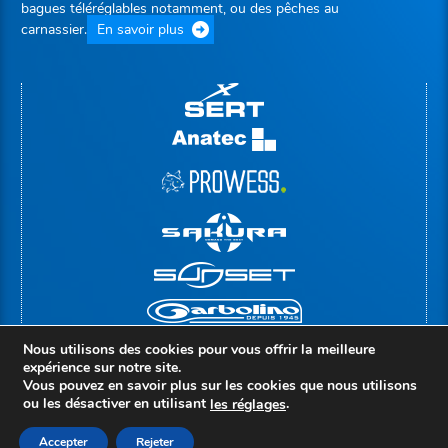
bagues téléréglables notamment, ou des pêches au
carnassier.
En savoir plus
Nous utilisons des cookies pour vous offrir la meilleure
expérience sur notre site.
Vous pouvez en savoir plus sur les cookies que nous utilisons
ou les désactiver en utilisant
.
le
s
réglages
© Copyright 2026 |
Groupe Rivolier
Mentions légales
Politique de confidentialité
Accepter
Rejeter