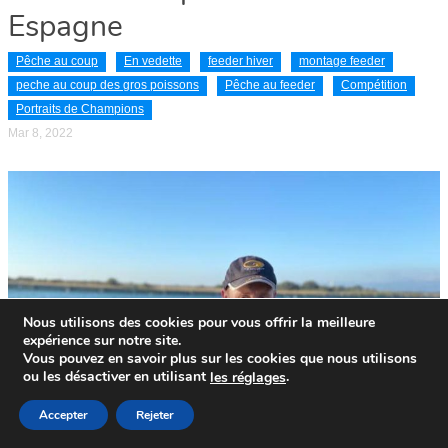
Espagne
Pêche au coup
En vedette
feeder hiver
montage feeder
peche au coup des gros poissons
Pêche au feeder
Compétition
Portraits de Champions
Mar 8, 2022
Nous utilisons des cookies pour vous offrir la meilleure
expérience sur notre site.
Vous pouvez en savoir plus sur les cookies que nous utilisons
ou les désactiver en utilisant
.
le
s
réglages
Accepter
Rejeter