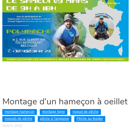
Montage d’un hameçon à oeillet
montage hameçon
montage ligne
noeud de pêche
noeuds de pêche
pêche à l'anglaise
Pêche au feeder
Août 4, 2022