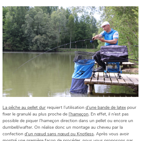
La pêche au pellet dur
requiert l’utilisation
d’une bande de latex
pour
fixer le granulé au plus proche de
l’hameçon
. En effet, il n’est pas
possible de piquer l’hameçon direction dans un pellet ou encore un
dumbell/wafter. On réalise donc un montage au cheveu par la
confection
d’un nœud sans nœud ou Knotless
. Après vous avoir
montré une première façon de procéder, nous vous proposons par