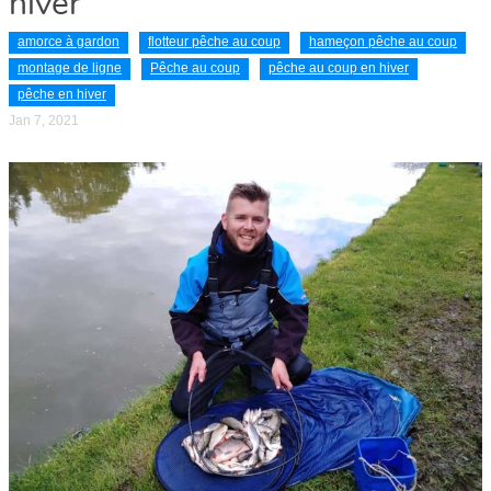
hiver
amorce à gardon
flotteur pêche au coup
hameçon pêche au coup
montage de ligne
Pêche au coup
pêche au coup en hiver
pêche en hiver
Jan 7, 2021