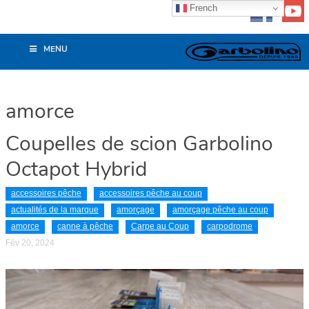
French
MENU
amorce
Coupelles de scion Garbolino
Octapot Hybrid
accessoires pêche
accessoires pêche au coup
actualités de la marque
amorçage
amorçage pêche au coup
amorce
canne à pêche
Carpe au Coup
carpodrome
Fév 20, 2024