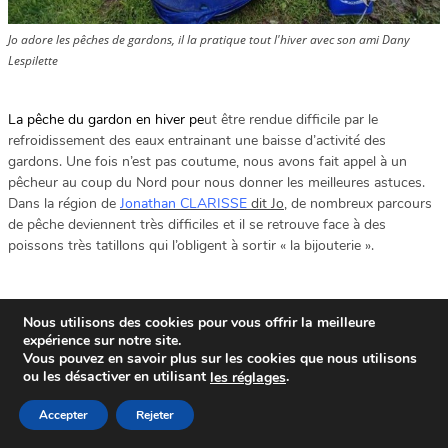
Jo adore les pêches de gardons, il la pratique tout l'hiver avec son ami Dany
Lespilette
La pêche du gardon en hiver pe
ut être rendue difficile par le
refroidissement des eaux entrainant une baisse d’activité des
gardons. Une fois n’est pas coutume, nous avons fait appel à un
pêcheur au coup du Nord pour nous donner les meilleures astuces.
Dans la région de
Jonathan CLARISSE
dit Jo
, de nombreux parcours
de pêche deviennent très difficiles et il se retrouve face à des
poissons très tatillons qui l’obligent à sortir « la bijouterie ».
Nous utilisons des cookies pour vous offrir la meilleure
1/
Amorce à gardon pour l’hiver
expérience sur notre site.
Vous pouvez en savoir plus sur les cookies que nous utilisons
ou les désactiver en utilisant
.
le
s
réglages
Lors de ces pêches hivernales, Jo a à faire à des pêches de gardons
Accepter
Rejeter
difficiles allant de 30 gr à 80 gr. Donc il utilise une amorce à la fois