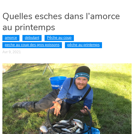
Quelles esches dans l’amorce
au printemps
amorce
débutant
Pêche au coup
peche au coup des gros poissons
pêche au printemps
Avr 9, 2021