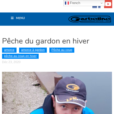
French
MENU
Pêche du gardon en hiver
amorce
amorce à gardon
Pêche au coup
pêche au coup en hiver
Déc 23, 2020