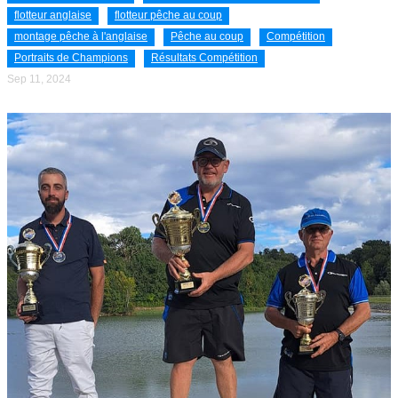
flotteur anglaise
flotteur pêche au coup
montage pêche à l'anglaise
Pêche au coup
Compétition
Portraits de Champions
Résultats Compétition
Sep 11, 2024