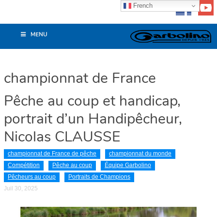
French
MENU
championnat de France
Pêche au coup et handicap,
portrait d’un Handipêcheur,
Nicolas CLAUSSE
championnat de France de pêche
championnat du monde
Compétition
Pêche au coup
Équipe Garbolino
Pêcheurs au coup
Portraits de Champions
Juil 30, 2025