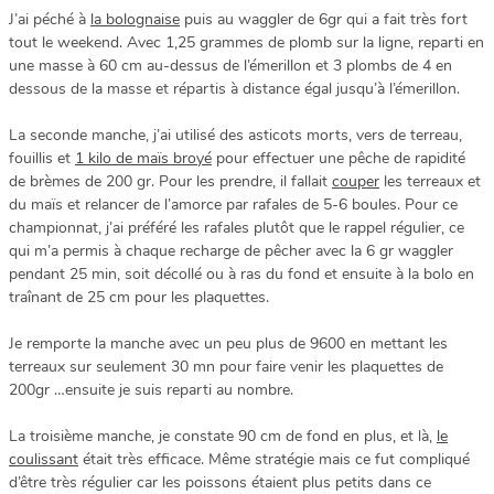
J’ai péché à
la bolognaise
puis au waggler de 6gr qui a fait très fort
tout le weekend. Avec 1,25 grammes de plomb sur la ligne, reparti en
une masse à 60 cm au-dessus de l’émerillon et 3 plombs de 4 en
dessous de la masse et répartis à distance égal jusqu’à l’émerillon.
La seconde manche, j’ai utilisé des asticots morts, vers de terreau,
fouillis et
1 kilo de maïs broyé
pour effectuer une pêche de rapidité
de brèmes de 200 gr. Pour les prendre, il fallait
couper
les terreaux et
du maïs et relancer de l’amorce par rafales de 5-6 boules. Pour ce
championnat, j’ai préféré les rafales plutôt que le rappel régulier, ce
qui m’a permis à chaque recharge de pêcher avec la 6 gr waggler
pendant 25 min, soit décollé ou à ras du fond et ensuite à la bolo en
traînant de 25 cm pour les plaquettes.
Je remporte la manche avec un peu plus de 9600 en mettant les
terreaux sur seulement 30 mn pour faire venir les plaquettes de
200gr …ensuite je suis reparti au nombre.
La troisième manche, je constate 90 cm de fond en plus, et là,
le
coulissant
était très efficace. Même stratégie mais ce fut compliqué
d’être très régulier car les poissons étaient plus petits dans ce