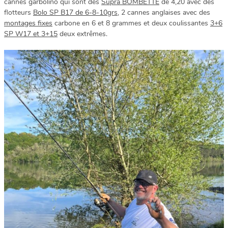
cannes garbolino qui sont des
Supra BOMBETTE
de 4,20 avec des
flotteurs
Bolo SP B17 de 6-8-10grs
, 2 cannes anglaises avec des
montages fixes
carbone en 6 et 8 grammes et deux coulissantes
3+6
SP W17 et 3+15
deux extrêmes.