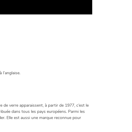
 l’anglaise.
e de verre apparaissent, à partir de 1977, c’est le
tribuée dans tous les pays européens. Parmi les
eder. Elle est aussi une marque reconnue pour