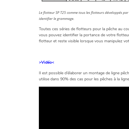
Le flotteur SP T25 comme tous les flotteurs développés par
identifier le grammage.
Toutes ces séries de flotteurs pour la pêche au 
vous pouvez identifier la portance de votre flotteu
flotteur et reste visible lorsque vous manipulez vo
>Vidéo<
Il est possible d’élaborer un montage de ligne pêc
utilise dans 90% des cas pour les pêches à la ligne 