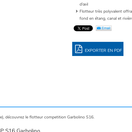
d’œil
Flotteur très polyvalent offr
fond en étang, canal et rivièr
EXPORTER EN PDF
e), découvrez le flotteur competition Garbolino S16.
 SP S16 Garbolino