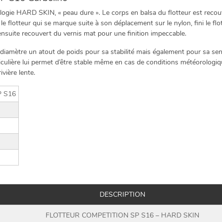
ologie HARD SKIN, « peau dure ». Le corps en balsa du flotteur est reco
 le flotteur qui se marque suite à son déplacement sur le nylon, fini le flot
suite recouvert du vernis mat pour une finition impeccable.
 diamètre un atout de poids pour sa stabilité mais également pour sa sensib
iculière lui permet d’être stable même en cas de conditions météorologi
vière lente.
 S16
DESCRIPTION
FLOTTEUR COMPETITION SP S16 – HARD SKIN