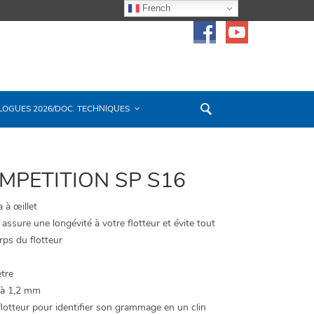
French
LOGUES 2026/DOC. TECHNIQUES
MPETITION SP S16
 à œillet
assure une longévité à votre flotteur et évite tout
rps du flotteur
ètre
 à 1,2 mm
lotteur pour identifier son grammage en un clin