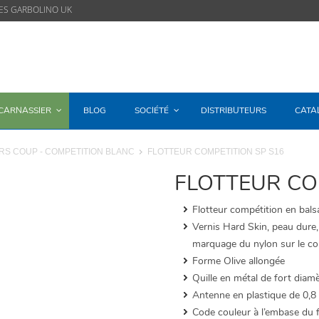
ES GARBOLINO UK
/CARNASSIER
BLOG
SOCIÉTÉ
DISTRIBUTEURS
CATA
RS COUP - COMPETITION BLANC
FLOTTEUR COMPETITION SP S16
FLOTTEUR CO
Flotteur compétition en balsa
Vernis Hard Skin, peau dure, 
marquage du nylon sur le co
Forme Olive allongée
Quille en métal de fort diam
Antenne en plastique de 0,8
Code couleur à l’embase du f