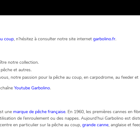
au coup
, n’hésitez à consulter notre site internet
garbolino.fr
.
re notre collection.
pêche et autres.
ous, notre passion pour la pêche au coup, en carpodrome, au feeder et à
a chaîne
Youtube Garbolino
.
est une
marque de pêche française
. En 1960, les premières cannes en fibr
utilisation de l’enroulement ou des nappes. Aujourd’hui Garbolino est dis
centre en particulier sur la pêche au coup,
grande canne
, anglaise et fe