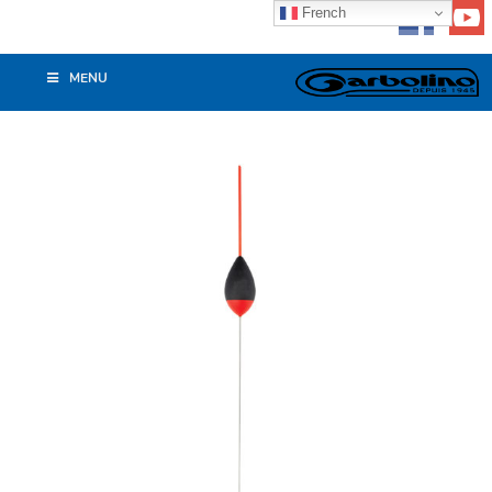
French
MENU