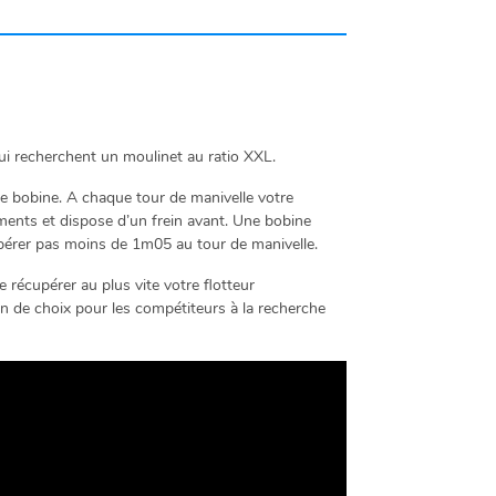
recherchent un moulinet au ratio XXL.
s de bobine. A chaque tour de manivelle votre
ements et dispose d’un frein avant. Une bobine
upérer pas moins de 1m05 au tour de manivelle.
écupérer au plus vite votre flotteur
n de choix pour les compétiteurs à la recherche