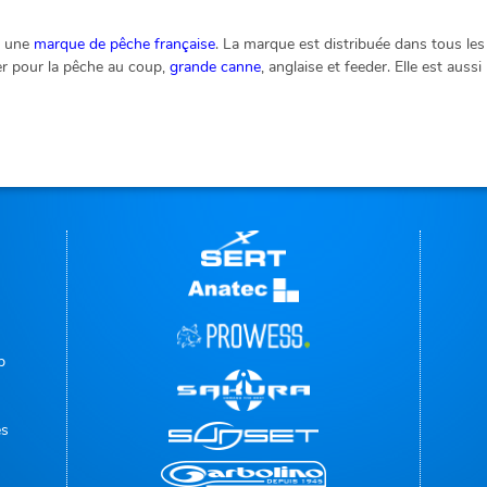
t une
marque de pêche française
. La marque est distribuée dans tous le
er pour la pêche au coup,
grande canne
, anglaise et feeder. Elle est au
p
es