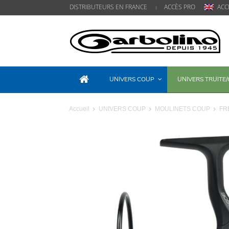
DISTRIBUTEURS EN FRANCE
ACCÈS PRO
ACC
UNIVERS COUP
UNIVERS TRUITE
Accueil
UNIVERS COUP
MOULINETS COUP
FR