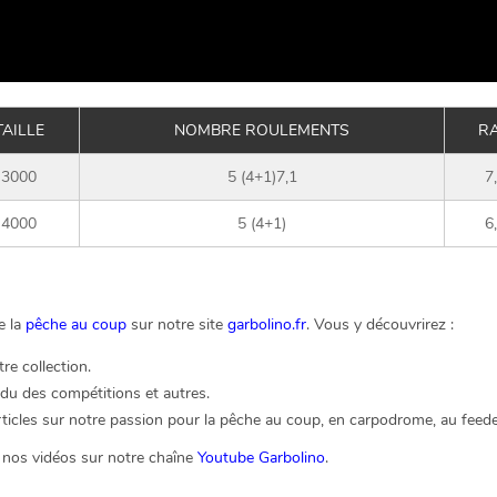
TAILLE
NOMBRE ROULEMENTS
RA
3000
5 (4+1)7,1
7
4000
5 (4+1)
6
e la
pêche au coup
sur notre site
garbolino.fr
. Vous y découvrirez :
re collection.
du des compétitions et autres.
icles sur notre passion pour la pêche au coup, en carpodrome, au feeder 
er nos vidéos sur notre chaîne
Youtube Garbolino
.