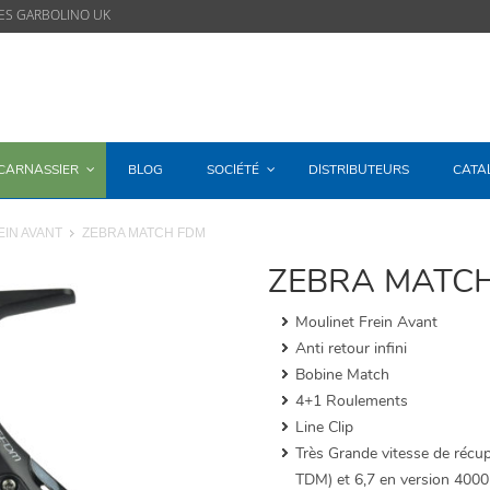
ES GARBOLINO UK
/CARNASSIER
BLOG
SOCIÉTÉ
DISTRIBUTEURS
CATA
EIN AVANT
ZEBRA MATCH FDM
ZEBRA MATC
Moulinet Frein Avant
Anti retour infini
Bobine Match
4+1 Roulements
Line Clip
Très Grande vitesse de récup
TDM) et 6,7 en version 400