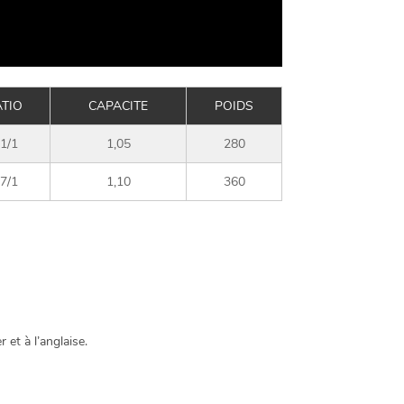
TIO
CAPACITE
POIDS
,1/1
1,05
280
,7/1
1,10
360
et à l’anglaise.