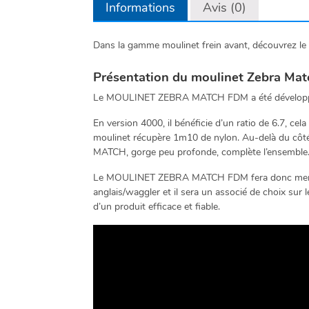
Informations
Avis (0)
Dans la gamme moulinet frein avant, découvrez l
Présentation du moulinet Zebra M
Le MOULINET ZEBRA MATCH FDM a été développé po
En version 4000, il bénéficie d’un ratio de 6.7, cel
moulinet récupère 1m10 de nylon. Au-delà du côté H
MATCH, gorge peu profonde, complète l’ensemble. E
Le MOULINET ZEBRA MATCH FDM fera donc merveille 
anglais/waggler et il sera un associé de choix su
d’un produit efficace et fiable.