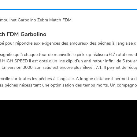
e moulinet Garbolino Zebra Match FDM.
atch FDM
Garbolino
ur répondre aux exigences des amoureux des pêches à l’anglaise qui 
a signifie qu’à chaque tour de manivelle le pick-up réalisera 6.7 rotation
IGH SPEED il est doté d’un line clip, d’un anti retour infini, de 5 roul
n version 3000, son ratio est encore plus élevé : 7.1. Il permet de réc
sur toutes les pêches à l’anglaise. A longue distance il permettra de r
r les pêches nécessitant une optimisation des temps morts. Un compagno