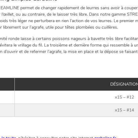
REAMLINE permet de changer rapidement de leurres sans avoir à couper la l
ler l’œillet, ou au contraire, de le laisser très libre. Dans notre gamme 
oids très léger ne perturbera en rien l’action de vos leurres. Le premi
ser librement sur l’agrafe, utile pour têtes plombées ou cuillères.
é ronde laisse à certains poissons nageurs à bavette très libre facilitant
évitera le vrillage du fil. La troisième et dernière forme qui ressemble 
oin d’ouvrir et de refermer l’agrafe, la mise en place et la dépose se faisa
DÉSIGNATIO
x15 – #12
x15 – #14