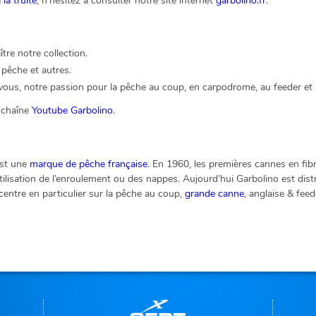
la truite
, n’hésitez à consulter notre site internet
garbolino.fr
.
re notre collection.
pêche et autres.
ous, notre passion pour la pêche au coup, en carpodrome, au feeder et à
a chaîne
Youtube Garbolino
.
est une
marque de pêche française
. En 1960, les premières cannes en fibr
utilisation de l’enroulement ou des nappes. Aujourd’hui Garbolino est dis
entre en particulier sur la pêche au coup,
grande canne
, anglaise & fee