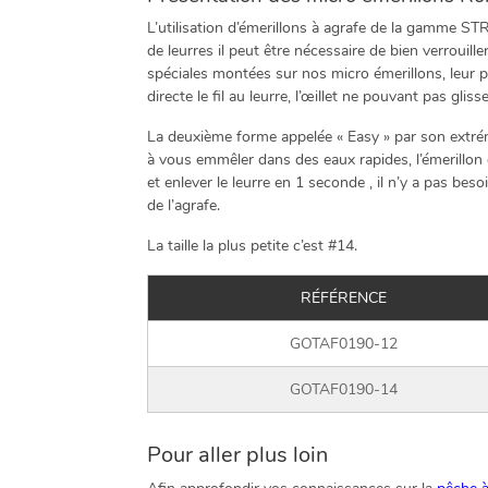
L’utilisation d’émerillons à agrafe de la gamme ST
de leurres il peut être nécessaire de bien verrouil
spéciales montées sur nos micro émerillons, leur p
directe le fil au leurre, l’œillet ne pouvant pas glis
La deuxième forme appelée « Easy » par son extrémit
à vous emmêler dans des eaux rapides, l’émerillon 
et enlever le leurre en 1 seconde , il n’y a pas bes
de l’agrafe.
La taille la plus petite c’est #14.
RÉFÉRENCE
GOTAF0190-12
GOTAF0190-14
Pour aller plus loin