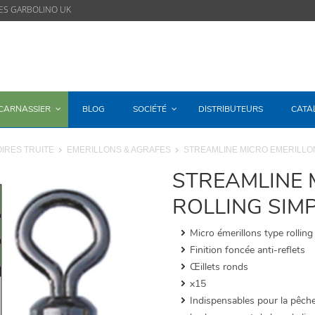
ES GARBOLINO UK
/CARNASSIER
BLOG
SOCIÉTÉ
DISTRIBUTEURS
CATA
IRES TRUITE
EMERILLONS & AGRAFES
STREAMLINE MICRO EMERILLO
STREAMLINE 
ROLLING SIM
Micro émerillons type rolling
Finition foncée anti-reflets
Œillets ronds
x15
Indispensables pour la pêche de