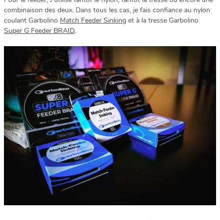
combinaison des deux. Dans tous les cas, je fais confiance au nylon
coulant Garbolino
Match Feeder Sinking
et à la tresse Garbolino
Super G Feeder BRAID
.