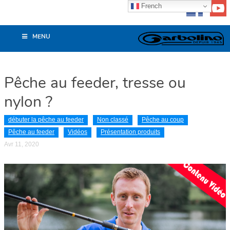
French
MENU
Pêche au feeder, tresse ou
nylon ?
débuter la pêche au feeder
Non classé
Pêche au coup
Pêche au feeder
Vidéos
Présentation produits
Avr 11, 2020