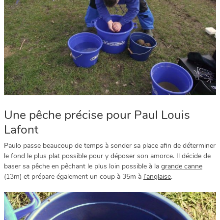
Une pêche précise pour Paul Louis
Lafont
Paulo passe beaucoup de temps à sonder sa place afin de déterminer
le fond le plus plat possible pour y déposer son amorce. Il décide de
baser sa pêche en pêchant le plus loin possible à la
grande canne
(13m) et prépare également un coup à 35m à
l’anglaise
.