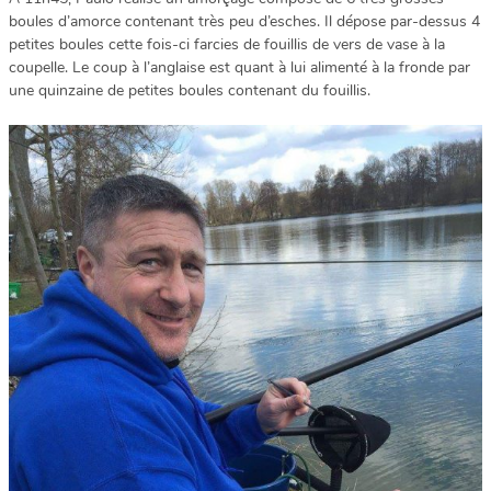
boules d’amorce contenant très peu d’esches. Il dépose par-dessus 4
petites boules cette fois-ci farcies de fouillis de vers de vase à la
coupelle. Le coup à l’anglaise est quant à lui alimenté à la fronde par
une quinzaine de petites boules contenant du fouillis.