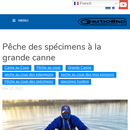
French
MENU
Pêche des spécimens à la
grande canne
Carpe au Coup
Pêche au coup
Grande Canne
peche au coup des esturgeons
peche au coup des gros poissons
Pêche au coup des spécimens
specimen hunting
Mar 15, 2022