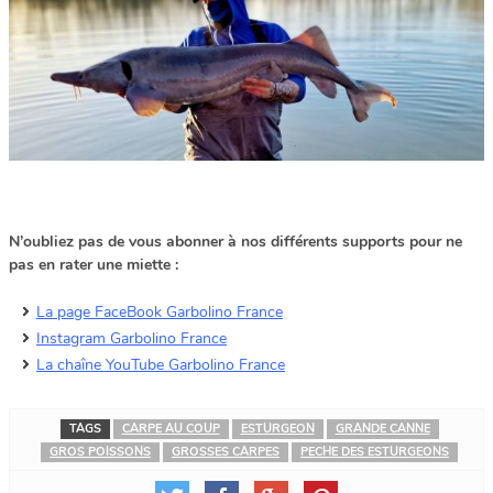
N’oubliez pas de vous abonner à nos différents supports pour ne
pas en rater une miette :
La page FaceBook Garbolino France
Instagram Garbolino France
La chaîne YouTube Garbolino France
TAGS
CARPE AU COUP
ESTURGEON
GRANDE CANNE
GROS POISSONS
GROSSES CARPES
PECHE DES ESTURGEONS