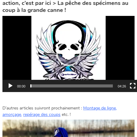
action, c’est par ici > La pêche des spécimens au
coup à la grande canne !
Lecteur
vidéo
00:00
04:26
D’autres articles suivront prochainement :
Montage de ligne
,
amorçage
,
repérage des coups
etc. !