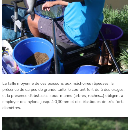
La taille moyenne de ces poissons aux mâchoires râpeuses, la
présence de carpes de grande taille, le courant fort du à des orages,
et la présence d’obstacles sous-marins (arbres, roches…) obligent à
employer des nylons jusqu’à 0,30mm et des élastiques de très forts
diamètres.