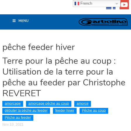
French
MENU
pêche feeder hiver
Terre pour la pêche au coup :
Utilisation de la terre pour la
pêche au feeder par Christophe
REVERET
amorçage
amorçage pêche au coup
amorce
débuter la pêche au feeder
feeder hiver
Pêche au coup
Pêche au feeder
Nov 10, 2021