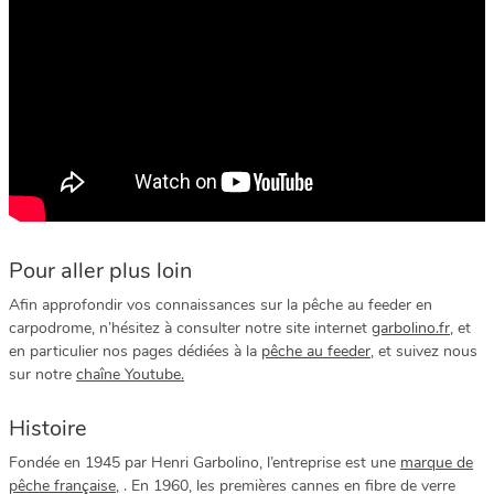
Pour aller plus loin
Afin approfondir vos connaissances sur la pêche au feeder en
carpodrome, n’hésitez à consulter notre site internet
garbolino.fr
, et
en particulier nos pages dédiées à la
pêche au feeder
, et suivez nous
sur notre
chaîne Youtube.
Histoire
Fondée en 1945 par Henri Garbolino, l’entreprise est une
marque de
pêche française
, . En 1960, les premières cannes en fibre de verre