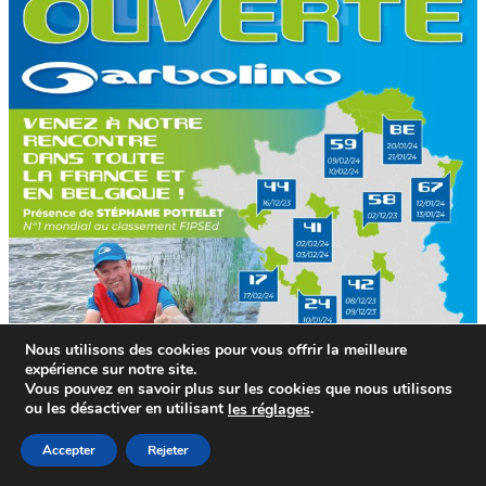
Nous utilisons des cookies pour vous offrir la meilleure
expérience sur notre site.
Vous pouvez en savoir plus sur les cookies que nous utilisons
ou les désactiver en utilisant
.
le
s
réglages
Retrouvez ici toutes les portes ouvertes, salons et
Accepter
Rejeter
présentations des nouveautés Garbolino 2024 !