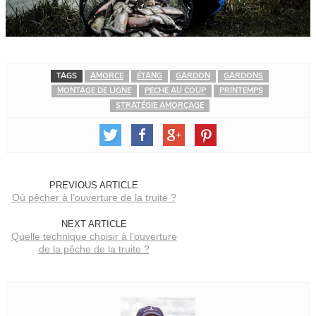
TAGS
AMORCE
ÉTANG
GARDON
GARDONS
MONTAGE DE LIGNE
PECHE AU COUP
PRINTEMPS
STRATÉGIE AMORÇAGE
PREVIOUS ARTICLE
Où pêcher à l’ouverture de la truite ?
NEXT ARTICLE
Quelle technique choisir à l’ouverture
de la pêche de la truite ?