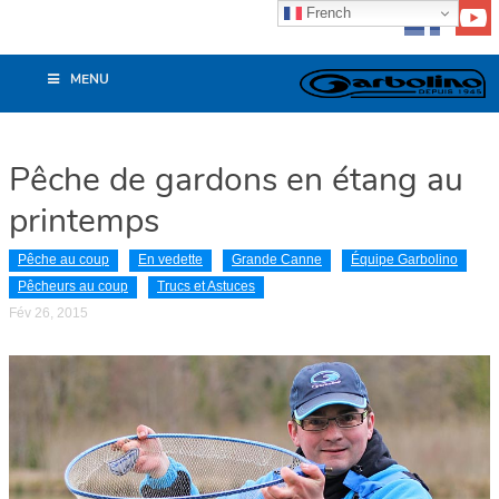
French
MENU
Pêche de gardons en étang au
printemps
Pêche au coup
En vedette
Grande Canne
Équipe Garbolino
Pêcheurs au coup
Trucs et Astuces
Fév 26, 2015