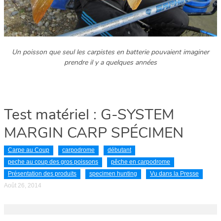
Un poisson que seul les carpistes en batterie pouvaient imaginer
prendre il y a quelques années
Test matériel : G-SYSTEM
MARGIN CARP SPÉCIMEN
Carpe au Coup
carpodrome
débutant
peche au coup des gros poissons
pêche en carpodrome
Présentation des produits
specimen hunting
Vu dans la Presse
Août 26, 2014