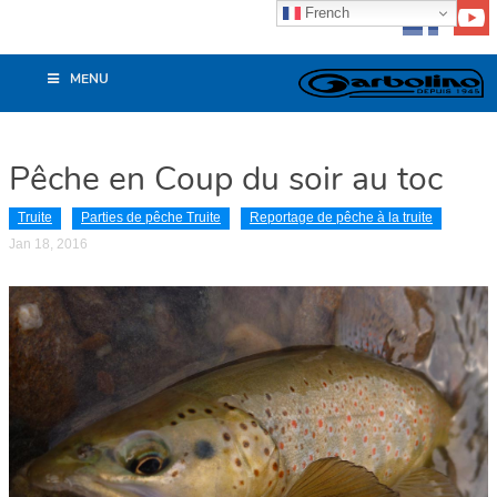
French
MENU
Pêche en Coup du soir au toc
Truite
Parties de pêche Truite
Reportage de pêche à la truite
Jan 18, 2016