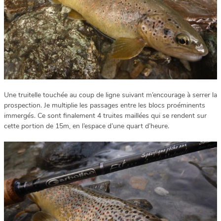
Une truitelle touchée au coup de ligne suivant m’encourage à serrer la
prospection. Je multiplie les passages entre les blocs proéminents
immergés. Ce sont finalement 4 truites maillées qui se rendent sur
cette portion de 15m, en l’espace d’une quart d’heure.