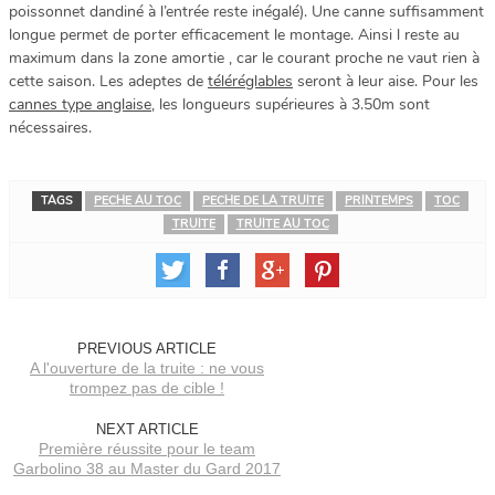
poissonnet dandiné à l’entrée reste inégalé). Une canne suffisamment
longue permet de porter efficacement le montage. Ainsi l reste au
maximum dans la zone amortie , car le courant proche ne vaut rien à
cette saison. Les adeptes de
téléréglables
seront à leur aise. Pour les
cannes type anglaise
, les longueurs supérieures à 3.50m sont
nécessaires.
TAGS
PECHE AU TOC
PECHE DE LA TRUITE
PRINTEMPS
TOC
TRUITE
TRUITE AU TOC
PREVIOUS ARTICLE
A l'ouverture de la truite : ne vous
trompez pas de cible !
NEXT ARTICLE
Première réussite pour le team
Garbolino 38 au Master du Gard 2017