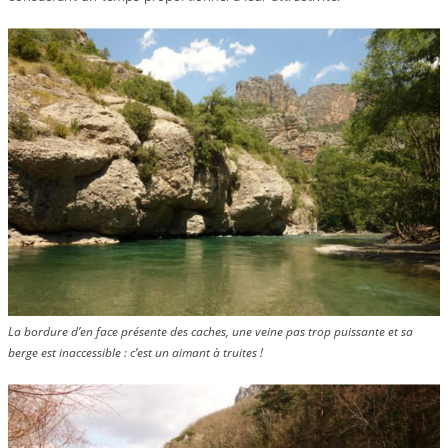
La bordure d’en face présente des caches, une veine pas trop puissante et sa
berge est inaccessible : c’est un aimant à truites !