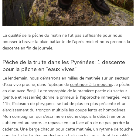
La qualité de la pêche du matin ne fut pas suffisante pour nous
pousser à braver la pluie battante de l’après midi et nous prenons la
descente en fin de journée.
Pêche de la truite dans les Pyrénées: 1 descente
pour la pêche en “eaux vives”
Le lendemain, nous démarrons en milieu de matinée sur un secteur
d’eau vive proche, dans l’optique de
continuer à la mouche
. Je pêche
en duo avec Benji. La topographie de la première partie du secteur
(pentue et resserrée) donne la primeur à l’approche immergée. Vers
11h, l’éclosion de phryganes se fait de plus en plus présente et un
élargissement du tronçon multiplie les coups lents et homogènes.
Mon compagnon qui s’escrime en sèche depuis le début remonte
subitement au score. Je repasse en surface afin de ne pas perdre la
cadence. Une berge chacun pour cette matinée, un rythme de touche
constant, des truites modestes en taille certes, mais dont la qualité