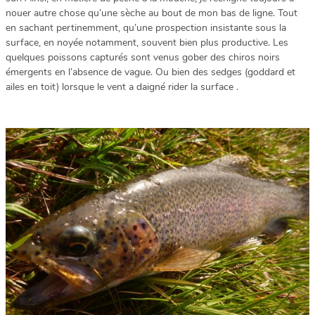
nouer autre chose qu’une sèche au bout de mon bas de ligne. Tout
en sachant pertinemment, qu’une prospection insistante sous la
surface, en noyée notamment, souvent bien plus productive. Les
quelques poissons capturés sont venus gober des chiros noirs
émergents en l’absence de vague. Ou bien des sedges (goddard et
ailes en toit) lorsque le vent a daigné rider la surface .