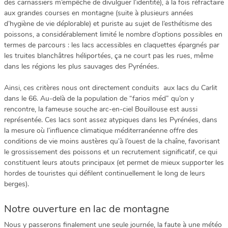
des carnassiers m’empêche de divulguer l’identité), à la fois réfractaire
aux grandes courses en montagne (suite à plusieurs années
d’hygiène de vie déplorable) et puriste au sujet de l’esthétisme des
poissons, a considérablement limité le nombre d’options possibles en
termes de parcours : les lacs accessibles en claquettes épargnés par
les truites blanchâtres héliportées, ça ne court pas les rues, même
dans les régions les plus sauvages des Pyrénées.
Ainsi, ces critères nous ont directement conduits aux lacs du Carlit
dans le 66. Au-delà de la population de “farios méd” qu’on y
rencontre, la fameuse souche arc-en-ciel Bouillouse est aussi
représentée. Ces lacs sont assez atypiques dans les Pyrénées, dans
la mesure où l’influence climatique méditerranéenne offre des
conditions de vie moins austères qu’à l’ouest de la chaîne, favorisant
le grossissement des poissons et un recrutement significatif, ce qui
constituent leurs atouts principaux (et permet de mieux supporter les
hordes de touristes qui défilent continuellement le long de leurs
berges).
Notre ouverture en lac de montagne
Nous y passerons finalement une seule journée, la faute à une météo