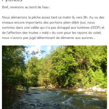
Bref, revenons au bord de l’eau :
Nous démarrons la pêche assez tard ce matin là, vers 8h. Au vu des
niveaux encore importants des portions plein débit (oui, nous
sommes dans une vallée qui n’a pas échappé aux turbines d’EDF) et
de l’affection des truites « méd » du coin pour les rayons du soleil,
nous n’avons pas jugé déterminant de démarrer aux aurores…