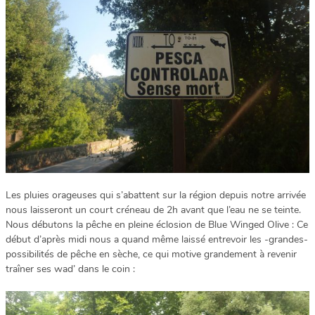
Les pluies orageuses qui s’abattent sur la région depuis notre arrivée
nous laisseront un court créneau de 2h avant que l’eau ne se teinte.
Nous débutons la pêche en pleine éclosion de Blue Winged Olive : Ce
début d’après midi nous a quand même laissé entrevoir les -grandes-
possibilités de pêche en sèche, ce qui motive grandement à revenir
traîner ses wad’ dans le coin :