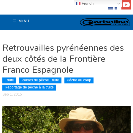
French
MENU
Retrouvailles pyrénéennes des
deux côtés de la Frontière
Franco Espagnole
Truite
Parties de pêche Truite
Pêche au coup
Reportage de pêche à la truite
Sep 1, 2015