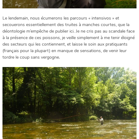
Le lendemain, nous écumerons les parcours « intensivos » et
secouerons essentiellement des truites à manches courtes, que la
déontologie m’empêche de publier ici. Je ne cris pas au scandale face
à la présence de ces poissons, je veille simplement à me tenir éloigné
des secteurs qui les contiennent, et laisse le soin aux pratiquants
(français pour la plupart) en manque de sensations, de venir leur
tordre le coup sans vergogne.