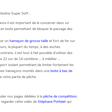
rboline Super Soft :
tance il est important de le conserver dans un
ré en boite permettant de bloquer le passage des
nter un
hameçon de grosse taille
et fort de fer sur
ours, la plupart du temps, à des esches
rio, il est tout à fait possible d’utiliser des
de 22 sur de 14 centième … à méditer …
port isolant permettant de limiter fortement les
nt mes hameçons montés dans une
boite à bas de
e votre partie de pêche.
culier nos pages dédiées à la
pêche de compétition
,
 regarder cette vidéo de
Stéphane Pottelet
qui