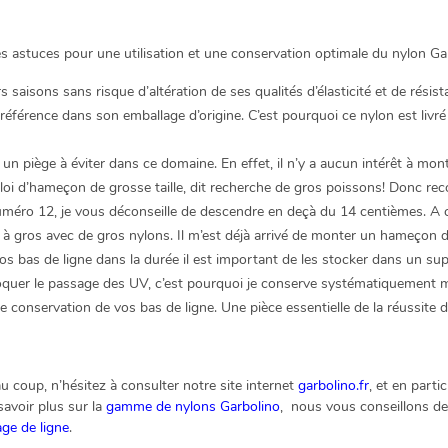
s astuces pour une utilisation et une conservation optimale du nylon Ga
 saisons sans risque d’altération de ses qualités d’élasticité et de résis
 préférence dans son emballage d’origine. C’est pourquoi ce nylon est liv
a un piège à éviter dans ce domaine. En effet, il n’y a aucun intérêt à mo
ploi d’hameçon de grosse taille, dit recherche de gros poissons! Donc rec
 12, je vous déconseille de descendre en deçà du 14 centièmes. A contra
 à gros avec de gros nylons. Il m’est déjà arrivé de monter un hameçon 
s bas de ligne dans la durée il est important de les stocker dans un sup
bloquer le passage des UV, c’est pourquoi je conserve systématiqueme
e conservation de vos bas de ligne. Une pièce essentielle de la réussite d
 coup, n’hésitez à consulter notre site internet
garbolino.fr
, et en parti
avoir plus sur la
gamme de nylons Garbolino
, nous vous conseillons de
ge de ligne
.