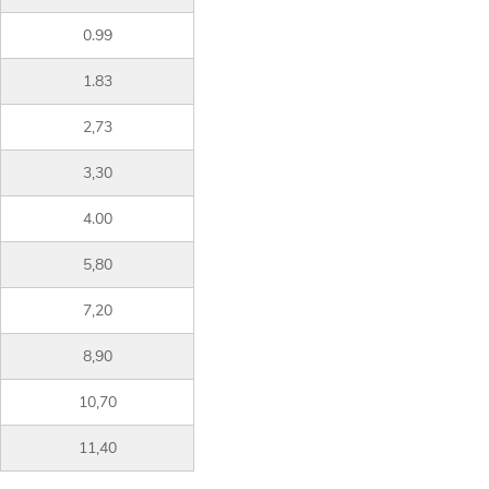
0.99
1.83
2,73
3,30
4.00
5,80
7,20
8,90
10,70
11,40