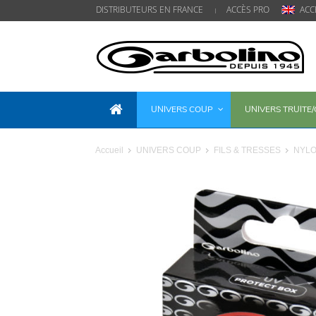
DISTRIBUTEURS EN FRANCE
ACCÈS PRO
ACC
UNIVERS COUP
UNIVERS TRUITE
Accueil
UNIVERS COUP
FILS & TRESSES
NYLO