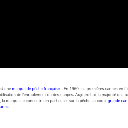
est une
marque de pêche française
, . En 1960, les premières cannes en fi
’utilisation de l’enroulement ou des nappes. Aujourd’hui, la majorité des
, la marque se concentre en particulier sur la pêche au coup,
grande can
urels
.