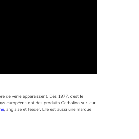
bre de verre apparaissent. Dès 1977, c’est le
 pays européens ont des produits Garbolino sur leur
ne
, anglaise et feeder. Elle est aussi une marque