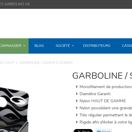
ES GARBOLINO UK
/CARNASSIER
BLOG
SOCIÉTÉ
DISTRIBUTEURS
CATA
N COUP
GARBOLINE / SUPER G POWER
GARBOLINE /
Monofilament de production
Diamètre Garanti
Nylon HAUT DE GAMME
Nylon possédant une grande
Très régulier permettant le 
Rigide afin d’éviter à votre 