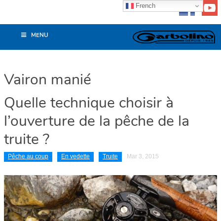
French
MENU
Vairon manié
Quelle technique choisir à
l’ouverture de la pêche de la
truite ?
Pêche au coup
En vedette
Truite
Mar 3, 2015