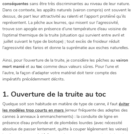
conséquentes
sans être très discriminantes au niveau de leur nature.
Dans ce contexte, les appâts naturels (vairon compris) ont souvent le
dessus, de part leur attractivité au ralenti et l’apport protéiné qu’ils
représentent. La pêche aux leurres, qui misent sur l’agressivité,
trouve son apogée en présence d’une température d’eau voisine de
l’optimal thermique de la truite (situation qui survient entre avril et
juillet suivant le type de biotope) ; tout excès de froideur réduit
l’agressivité des farios et donne la suprématie aux esches naturelles.
Ainsi, pour l’ouverture de la truite, je considère les pêches au
vairon
mort manié
et au
toc
comme deux valeurs sûres. Pour l’une et
l’autre, la façon d’adapter votre matériel doit tenir compte des
impératifs précédemment décrits.
1. Ouverture de la truite au toc
Quelque soit son habitude en matière de type de canne, il faut
éviter
les modèles trop courts en mars
(erreur fréquente des adeptes des
cannes à anneaux à emmanchements) : la conduite de ligne en
présence d’eau profonde et de plombées lourdes (avec nécessité
absolue de passer lentement, quitte à couper légèrement les veines)