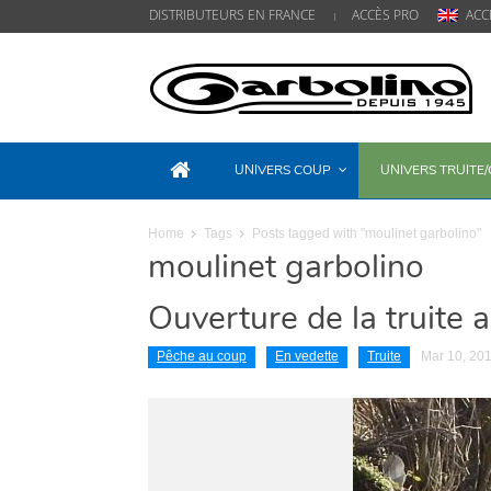
DISTRIBUTEURS EN FRANCE
ACCÈS PRO
ACC
UNIVERS COUP
UNIVERS TRUITE
Home
Tags
Posts tagged with "moulinet garbolino"
moulinet garbolino
Ouverture de la truite 
Pêche au coup
En vedette
Truite
Mar 10, 20