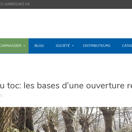
ES GARBOLINO UK
/CARNASSIER
BLOG
SOCIÉTÉ
DISTRIBUTEURS
CATA
au toc: les bases d’une ouverture r
15