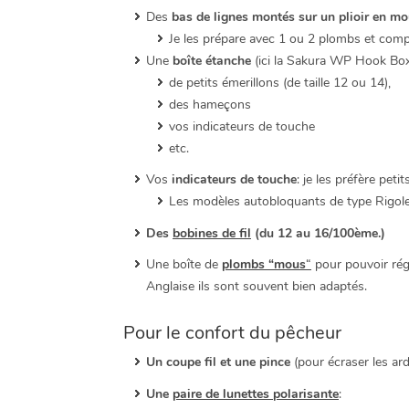
Des
bas de lignes montés sur un plioir en m
Je les prépare avec 1 ou 2 plombs et comp
Une
boîte étanche
(ici la Sakura WP Hook Box
de petits émerillons (de taille 12 ou 14),
des hameçons
vos indicateurs de touche
etc.
Vos
indicateurs de touche
: je les préfère peti
Les modèles autobloquants de type Rigoletto
Des
bobines de fil
(du 12 au 16/100ème.)
Une boîte de
plombs “mous
“
pour pouvoir rég
Anglaise ils sont souvent bien adaptés.
Pour le confort du pêcheur
Un coupe fil et une pince
(pour écraser les ard
Une
paire de lunettes polarisante
: