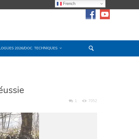
French
LOGUES 2026/DOC. TECHNIQUES
éussie
1
7052