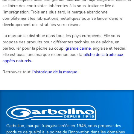
se libère des contraintes inhérentes à la sous-traitance liée à
l’imprégnation. Trois ans plus tard, la marque abandonne
complètement les fabrications métalliques pour se lancer dans le
développement des stratifiés verre-résine.
La marque se distribue dans tous les pays européens. Elle vous
propose des produits pour différentes techniques de pêche, en
particulier pour la pêche au coup,
grande canne
, anglaise et feeder.
Elle est aussi une marque reconnue pour la
pêche de la truite aux
appâts naturels
.
Retrouvez tout
l’historique de la marque
.
Garbolino, marque française créée en 1945, vous propose des
produits de qualité à la pointe de l’innovation dans les domaines