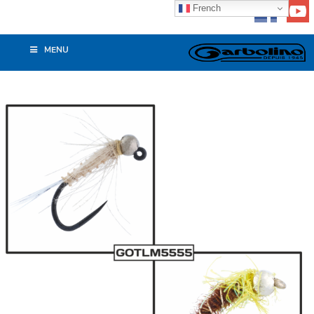
French
MENU