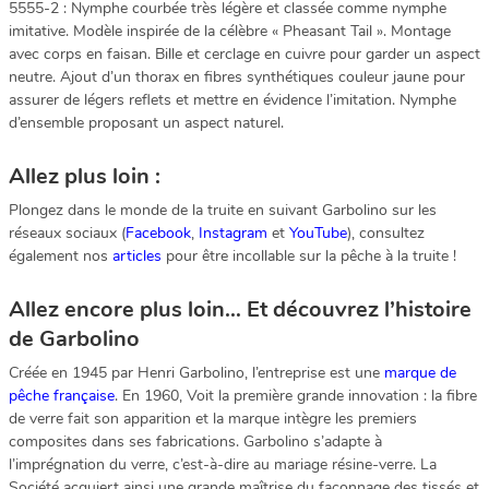
5555-2 : Nymphe courbée très légère et classée comme nymphe
imitative. Modèle inspirée de la célèbre « Pheasant Tail ». Montage
avec corps en faisan. Bille et cerclage en cuivre pour garder un aspect
neutre. Ajout d’un thorax en fibres synthétiques couleur jaune pour
assurer de légers reflets et mettre en évidence l’imitation. Nymphe
d’ensemble proposant un aspect naturel.
Allez plus loin :
Plongez dans le monde de la truite en suivant Garbolino sur les
réseaux sociaux (
Facebook
,
Instagram
et
YouTube
), consultez
également nos
articles
pour être incollable sur la pêche à la truite !
Allez encore plus loin… Et découvrez l’histoire
de Garbolino
Créée en 1945 par Henri Garbolino, l’entreprise est une
marque de
pêche française
. En 1960, Voit la première grande innovation : la fibre
de verre fait son apparition et la marque intègre les premiers
composites dans ses fabrications. Garbolino s’adapte à
l’imprégnation du verre, c’est-à-dire au mariage résine-verre. La
Société acquiert ainsi une grande maîtrise du façonnage des tissés et