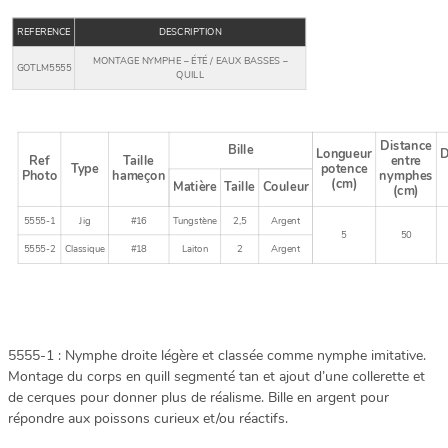
REFERENCE
DESCRIPTION
MONTAGE NYMPHE – ÉTÉ / EAUX BASSES –
GOTLM5555
QUILL
Distance
Bille
Longueur
D
Ref
Taille
entre
Type
potence
Photo
hameçon
nymphes
(cm)
Matière
Taille
Couleur
(cm)
5555-1
Jig
#16
Tungstène
2,5
Argent
5
50
5555-2
Classique
#18
Laiton
2
Argent
5555-1 : Nymphe droite légère et classée comme nymphe imitative.
Montage du corps en quill segmenté tan et ajout d’une collerette et
de cerques pour donner plus de réalisme. Bille en argent pour
répondre aux poissons curieux et/ou réactifs.