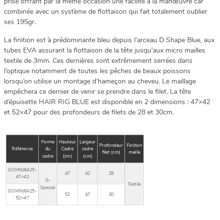
prise offrant par la même occasion une facilité à la manœuvre car
combinée avec un système de flottaison qui fait totalement oublier
ses 195gr.
La finition est à prédominante bleu depuis l’arceau D Shape Blue, aux
tubes EVA assurant la flottaison de la tête jusqu’aux micro mailles
textile de 3mm. Ces dernières sont extrêmement serrées dans
l’optique notamment de toutes les pêches de beaux poissons
lorsqu’on utilise un montage d’hameçon au cheveu. Le maillage
empêchera ce dernier de venir se prendre dans le filet. La tête
d’épuisette HAIR RIG BLUE est disponible en 2 dimensions : 47×42
et 52×47 pour des profondeurs de filets de 28 et 30cm.
Forme
Hauteur
Largeur
Profondeur
Finition
Référence
du
Cadre
cadre
filet (cm)
maille
cadre
(cm)
(cm)
GOMNJ6425-
47
42
28
47×42
G-
Textile
Special
GOMNJ6425-
52
47
30
52×47