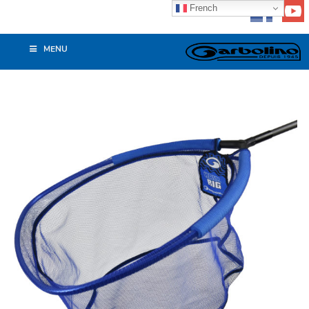
French
MENU