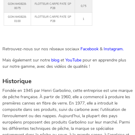
GOMAM0828-
FLOTTEUR CARPE PATE SP
0,75
0075
P28
GOMAM0828-
FLOTTEUR CARPE PATE SP
1
0100
P28
Retrouvez-nous sur nos réseaux sociaux
Facebook
&
Instagram.
Mais également sur notre
blog
et
YouTube
pour en apprendre plus
sur notre gamme, avec des vidéos de qualités !
Historique
Fondée en 1945 par Henri Garbolino, cette entreprise est une marque
de pêche française. À partir de 1960, elle a commencé à produire les
premières cannes en fibre de verre. En 1977, elle a introduit le
composite dans ses produits, suivi du carbone avec l’utilisation de
l’enroulement ou des nappes. Aujourd’hui, la plupart des pays
européens proposent des produits Garbolino sur leur marché. Parmi
les différentes techniques de pêche, la marque se spécialise
notamment dans la pêche au coup, à la grande canne, à l’anglaise et