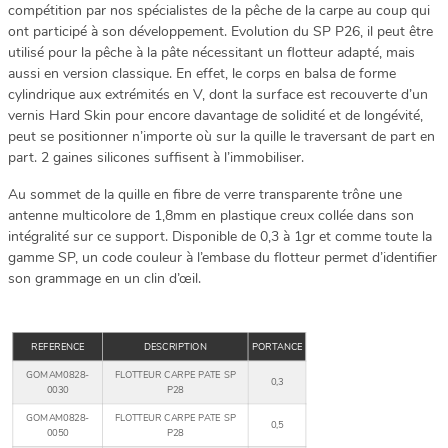
compétition par nos spécialistes de la pêche de la carpe au coup qui
ont participé à son développement. Evolution du SP P26, il peut être
utilisé pour la pêche à la pâte nécessitant un flotteur adapté, mais
aussi en version classique. En effet, le corps en balsa de forme
cylindrique aux extrémités en V, dont la surface est recouverte d’un
vernis Hard Skin pour encore davantage de solidité et de longévité,
peut se positionner n’importe où sur la quille le traversant de part en
part. 2 gaines silicones suffisent à l’immobiliser.
Au sommet de la quille en fibre de verre transparente trône une
antenne multicolore de 1,8mm en plastique creux collée dans son
intégralité sur ce support. Disponible de 0,3 à 1gr et comme toute la
gamme SP, un code couleur à l’embase du flotteur permet d’identifier
son grammage en un clin d’œil.
REFERENCE
DESCRIPTION
PORTANCE
GOMAM0828-
FLOTTEUR CARPE PATE SP
0,3
0030
P28
GOMAM0828-
FLOTTEUR CARPE PATE SP
0,5
0050
P28