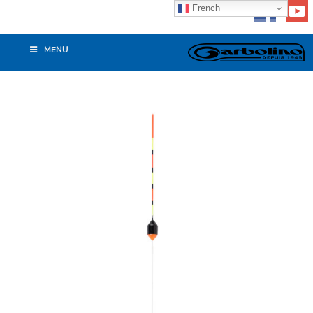
French
MENU