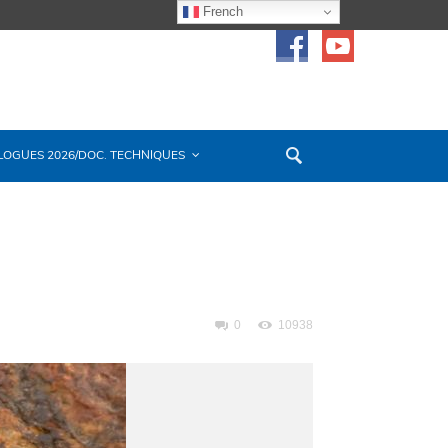
French
LOGUES 2026/DOC. TECHNIQUES
0
10938