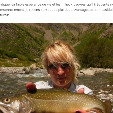
ique, sa faible espérance de vie et les milieux pauvres qu’il fréquente ne
Personnellement, je retiens surtout sa plastique avantageuse, son assidui
urelle.