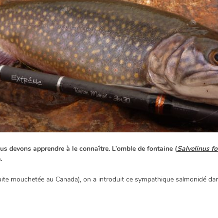
s devons apprendre à le connaître. L’omble de fontaine (
Salvelinus fo
.
ruite mouchetée au Canada), on a introduit ce sympathique salmonidé dan