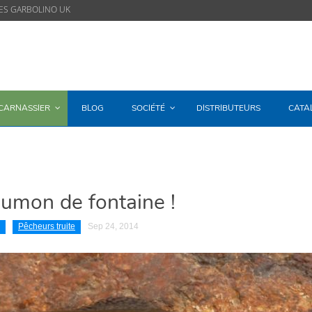
ES GARBOLINO UK
/CARNASSIER
BLOG
SOCIÉTÉ
DISTRIBUTEURS
CATA
aumon de fontaine !
Pêcheurs truite
Sep 24, 2014