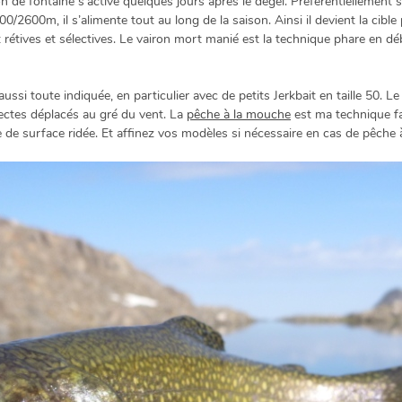
 de fontaine s’active quelques jours après le dégel. Préférentiellement 
/2600m, il s’alimente tout au long de la saison. Ainsi il devient la cibl
nt rétives et sélectives. Le vairon mort manié est la technique phare en 
 aussi toute indiquée, en particulier avec de petits Jerkbait en taille 50
sectes déplacés au gré du vent. La
pêche à la mouche
est ma technique fa
 de surface ridée. Et affinez vos modèles si nécessaire en cas de pêche 