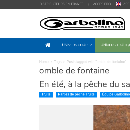
DISTRIBUTEURS EN FRANCE
ACCÈS PRO
ACC
UNIVERS COUP
UNIVERS TRUITE
Home
Tags
Posts tagged with "omble de fontaine"
omble de fontaine
En été, à la pêche du s
Truite
Parties de pêche Truite
Équipe Garbolino