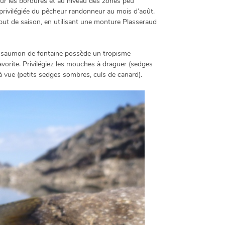
sur les bordures et au niveau des zones peu
e privilégiée du pêcheur randonneur au mois d’août.
début de saison, en utilisant une monture Plasseraud
. Le saumon de fontaine possède un tropisme
vorite. Privilégiez les mouches à draguer (sedges
à vue (petits sedges sombres, culs de canard).