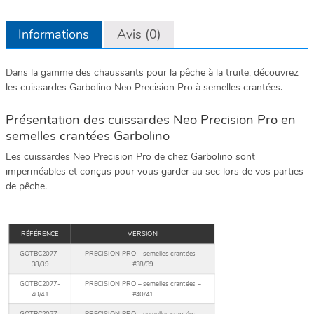
Informations
Avis (0)
Dans la gamme des chaussants pour la pêche à la truite, découvrez
les cuissardes Garbolino Neo Precision Pro à semelles crantées.
Présentation des cuissardes Neo Precision Pro en
semelles crantées Garbolino
Les cuissardes Neo Precision Pro de chez Garbolino sont
imperméables et conçus pour vous garder au sec lors de vos parties
de pêche.
RÉFÉRENCE
VERSION
GOTBC2077-
PRECISION PRO – semelles crantées –
38/39
#38/39
GOTBC2077-
PRECISION PRO – semelles crantées –
40/41
#40/41
GOTBC2077-
PRECISION PRO – semelles crantées –