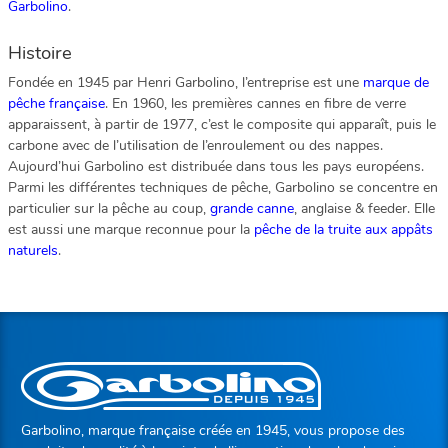
Garbolino
.
Histoire
Fondée en 1945 par Henri Garbolino, l’entreprise est une
marque de
pêche française
. En 1960, les premières cannes en fibre de verre
apparaissent, à partir de 1977, c’est le composite qui apparaît, puis le
carbone avec de l’utilisation de l’enroulement ou des nappes.
Aujourd’hui Garbolino est distribuée dans tous les pays européens.
Parmi les différentes techniques de pêche, Garbolino se concentre en
particulier sur la pêche au coup,
grande canne
, anglaise & feeder. Elle
est aussi une marque reconnue pour la
pêche de la truite aux appâts
naturels
.
Garbolino, marque française créée en 1945, vous propose des