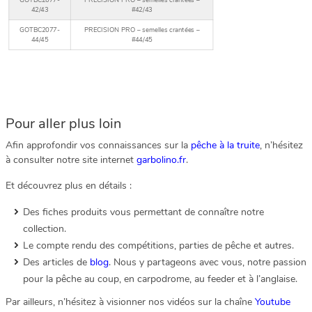
42/43
#42/43
GOTBC2077-
PRECISION PRO – semelles crantées –
44/45
#44/45
Pour aller plus loin
Afin approfondir vos connaissances sur la
pêche à la truite
, n’hésitez
à consulter notre site internet
garbolino.fr
.
Et découvrez plus en détails :
Des fiches produits vous permettant de connaître notre
collection.
Le compte rendu des compétitions, parties de pêche et autres.
Des articles de
blog
. Nous y partageons avec vous, notre passion
pour la pêche au coup, en carpodrome, au feeder et à l’anglaise.
Par ailleurs, n’hésitez à visionner nos vidéos sur la chaîne
Youtube