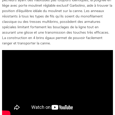
pêcheurs ayant des habitudes pas toujours identiques, la poignée en
liège avec porte moulinet réglable exclusif Garbolino, aide à trouver la
position d’équilibre idéale du moulinet sur la canne. Les anneaux
résistants à tous les types de fils qu’ils soient du monofilament
classique ou des tresses multibrins, possèdent des armatures
spéciales limitant fortement les bouclages de la ligne tout en
assurant une glisse et une transmission des touches très efficaces.
La construction en 4 brins égaux permet de pouvoir facilement
ranger et transporter la canne.