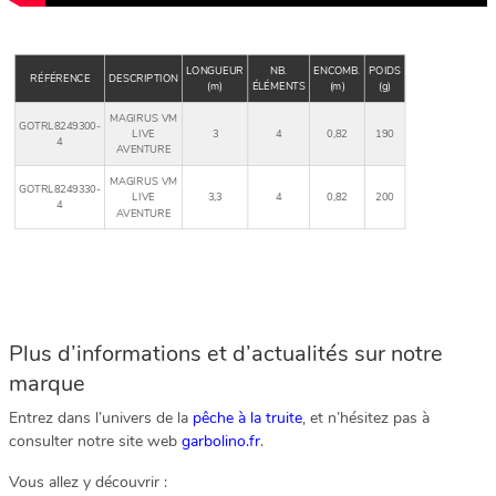
LONGUEUR
NB.
ENCOMB.
POIDS
RÉFÉRENCE
DESCRIPTION
(m)
ÉLÉMENTS
(m)
(g)
MAGIRUS VM
GOTRL8249300-
LIVE
3
4
0,82
190
4
AVENTURE
MAGIRUS VM
GOTRL8249330-
LIVE
3,3
4
0,82
200
4
AVENTURE
Plus d’informations et d’actualités sur notre
marque
Entrez dans l’univers de la
pêche à la truite
, et n’hésitez pas à
consulter notre site web
garbolino.fr
.
Vous allez y découvrir :