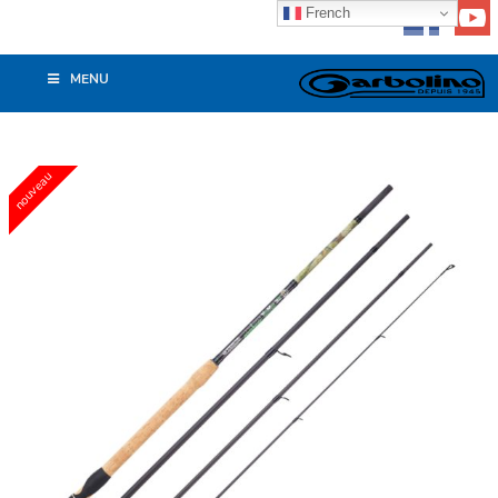
French
MENU