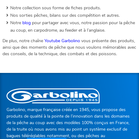
Notre collection sous forme de fiches produits.
Nos sorties pêches, bilans sur des compétition et autres.
Notre
blog
pour partager avec vous, notre passion pour la pêche
au coup, en carpodrome, au feeder et à l’anglaise.
De plus, notre chaîne
Youtube Garbolino
vous présente des produits,
ainsi que des moments de pêche que nous voulons mémorables avec
des conseils, de la technique, des combats et des poissons.
Garbolino, marque française créée en 1945, vous propose des
produits de qualité à la pointe de l’innovation dans les domaines
de la pêche au coup avec des modèles 100% conçus en France,
de la truite où nous avons mis au point un système exclusif de
bagues téléréglables notamment, ou des pêches au