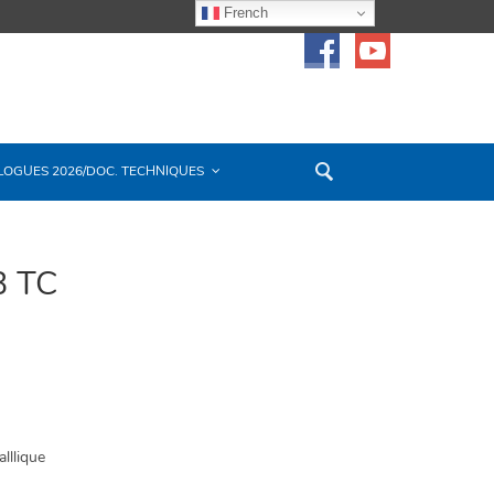
French
LOGUES 2026/DOC. TECHNIQUES
 TC
lllique