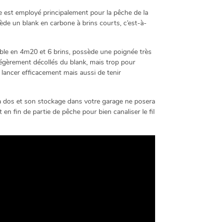
st employé principalement pour la pêche de la
ède un blank en carbone à brins courts, c’est-à-
nible en 4m20 et 6 brins, possède une poignée très
légèrement décollés du blank, mais trop pour
r lancer efficacement mais aussi de tenir
à dos et son stockage dans votre garage ne posera
en fin de partie de pêche pour bien canaliser le fil