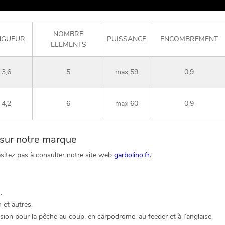
NOMBRE
NGUEUR
PUISSANCE
ENCOMBREMENT
ELEMENTS
3,6
5
max 59
0,9
4,2
6
max 60
0,9
s sur notre marque
hésitez pas à consulter notre site web
garbolino.fr
.
.
 et autres.
ion pour la pêche au coup, en carpodrome, au feeder et à l’anglaise.