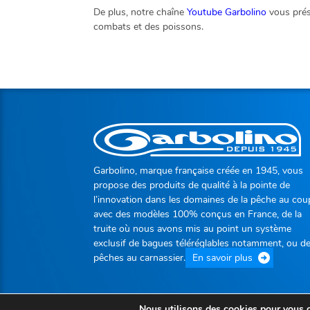
De plus, notre chaîne
Youtube Garbolino
vous prés
combats et des poissons.
Garbolino, marque française créée en 1945, vous
propose des produits de qualité à la pointe de
l’innovation dans les domaines de la pêche au cou
avec des modèles 100% conçus en France, de la
truite où nous avons mis au point un système
exclusif de bagues téléréglables notamment, ou d
pêches au carnassier.
En savoir plus
Nous utilisons des cookies pour vous of