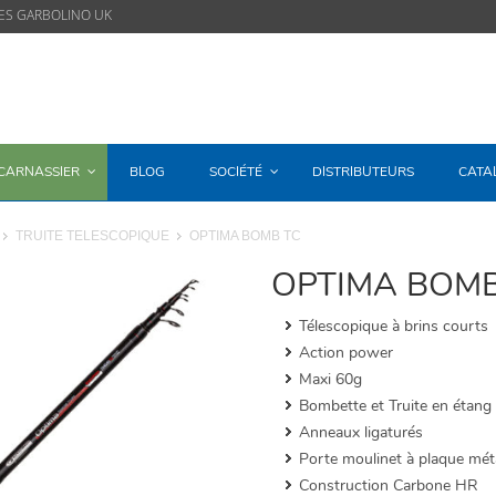
ES GARBOLINO UK
/CARNASSIER
BLOG
SOCIÉTÉ
DISTRIBUTEURS
CATA
TRUITE TELESCOPIQUE
OPTIMA BOMB TC
OPTIMA BOMB
Télescopique à brins courts
Action power
Maxi 60g
Bombette et Truite en étang
Anneaux ligaturés
Porte moulinet à plaque méta
Construction Carbone HR