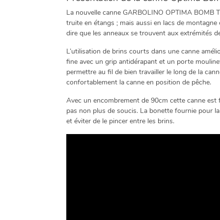
La nouvelle canne GARBOLINO OPTIMA BOMB TC est
truite en étangs ; mais aussi en lacs de montagne 
dire que les anneaux se trouvent aux extrémités des
L’utilisation de brins courts dans une canne améli
fine avec un grip antidérapant et un porte moulin
permettre au fil de bien travailler le long de la ca
confortablement la canne en position de pêche.
Avec un encombrement de 90cm cette canne est fac
pas non plus de soucis. La bonette fournie pour la 
et éviter de le pincer entre les brins.