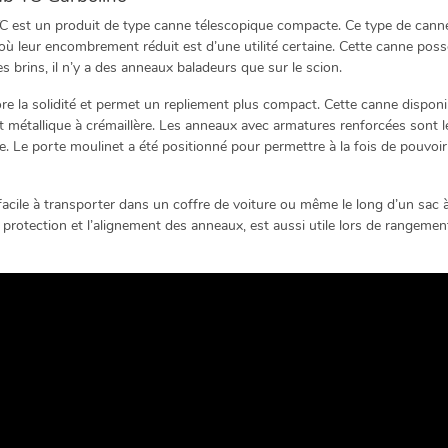
 un produit de type canne télescopique compacte. Ce type de canne e
où leur encombrement réduit est d’une utilité certaine. Cette canne poss
 brins, il n’y a des anneaux baladeurs que sur le scion.
ore la solidité et permet un repliement plus compact. Cette canne dispo
et métallique à crémaillère. Les anneaux avec armatures renforcées sont 
nne. Le porte moulinet a été positionné pour permettre à la fois de pouvoi
ile à transporter dans un coffre de voiture ou même le long d’un sac 
protection et l’alignement des anneaux, est aussi utile lors de rangement 