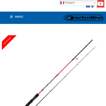
French
MENU