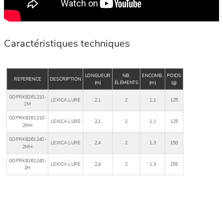
Caractéristiques techniques
LONGUEUR
NB.
ENCOMB.
POIDS
REFERENCE
DESCRIPTION
(m)
ÉLÉMENTS
(m)
(g)
GOPRK8261210-
LEXICA LURE
2,1
2
1,1
125
2M
GOPRK8261210-
LEXICA LURE
2,1
2
1,1
125
2MH
GOPRK8261240-
LEXICA LURE
2,4
2
1,3
150
2MH
GOPRK8261240-
LEXICA LURE
2,4
2
1,3
155
2H