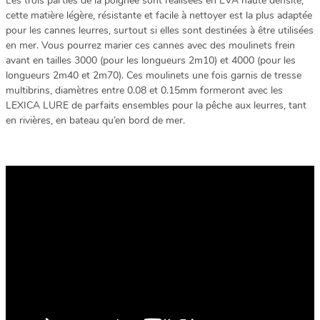
Les trois parties de la poignée sont réalisées en EVA haute densité,
cette matière légère, résistante et facile à nettoyer est la plus adaptée
pour les cannes leurres, surtout si elles sont destinées à être utilisées
en mer. Vous pourrez marier ces cannes avec des moulinets frein
avant en tailles 3000 (pour les longueurs 2m10) et 4000 (pour les
longueurs 2m40 et 2m70). Ces moulinets une fois garnis de tresse
multibrins, diamètres entre 0.08 et 0.15mm formeront avec les
LEXICA LURE de parfaits ensembles pour la pêche aux leurres, tant
en rivières, en bateau qu’en bord de mer.