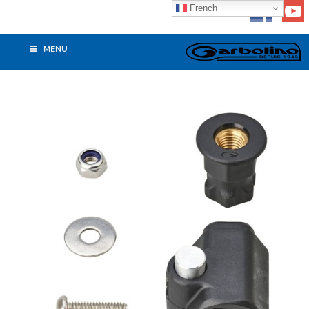
French
MENU